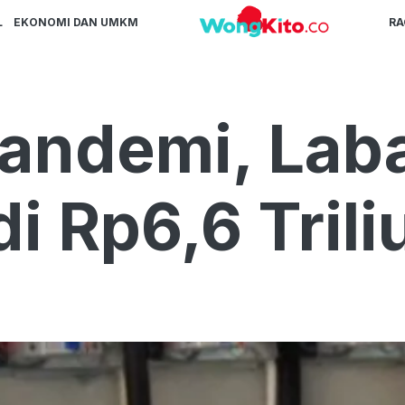
L
EKONOMI DAN UMKM
R
Pandemi, Lab
i Rp6,6 Trili