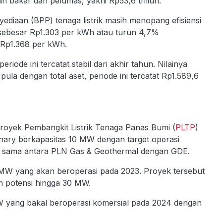
an bakar dan pelumas, yakni Rp53,6 triliun.
ediaan (BPP) tenaga listrik masih menopang efisiensi
1 sebesar Rp1.303 per kWh atau turun 4,7%
 Rp1.368 per kWh.
riode ini tercatat stabil dari akhir tahun. Nilainya
tu pula dengan total aset, periode ini tercatat Rp1.589,6
 proyek Pembangkit Listrik Tenaga Panas Bumi (
PLTP
)
nary berkapasitas 10 MW dengan target operasi
ja sama antara PLN Gas & Geothermal dengan GDE.
MW yang akan beroperasi pada 2023. Proyek tersebut
n potensi hingga 30 MW.
W yang bakal beroperasi komersial pada 2024 dengan