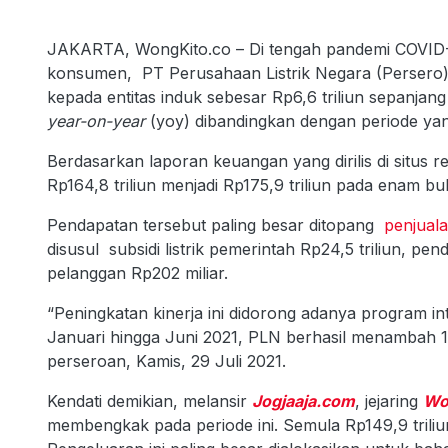
JAKARTA, WongKito.co – Di tengah pandemi COVID-1
konsumen, PT Perusahaan Listrik Negara (Persero
kepada entitas induk sebesar Rp6,6 triliun sepanjang
year-on-year
(yoy) dibandingkan dengan periode yang
Berdasarkan laporan keuangan yang dirilis di situs 
Rp164,8 triliun menjadi Rp175,9 triliun pada enam bu
Pendapatan tersebut paling besar ditopang
penjualan
disusul subsidi listrik pemerintah Rp24,5 triliun, 
pelanggan Rp202 miliar.
“Peningkatan kinerja ini didorong adanya program int
Januari hingga Juni 2021, PLN berhasil menambah 1
perseroan, Kamis, 29 Juli 2021.
Kendati demikian, melansir
Jogjaaja.com
, jejaring
Wo
membengkak pada periode ini. Semula Rp149,9 triliun 