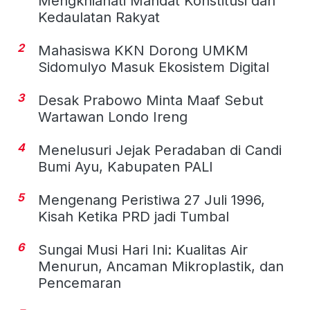
Mengkhianati Mandat Konstitusi dan
Kedaulatan Rakyat
2
Mahasiswa KKN Dorong UMKM
Sidomulyo Masuk Ekosistem Digital
3
Desak Prabowo Minta Maaf Sebut
Wartawan Londo Ireng
4
Menelusuri Jejak Peradaban di Candi
Bumi Ayu, Kabupaten PALI
5
Mengenang Peristiwa 27 Juli 1996,
Kisah Ketika PRD jadi Tumbal
6
Sungai Musi Hari Ini: Kualitas Air
Menurun, Ancaman Mikroplastik, dan
Pencemaran