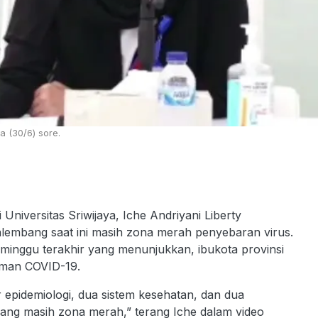
a (30/6) sore.
niversitas Sriwijaya, Iche Andriyani Liberty
embang saat ini masih zona merah penyebaran virus.
a minggu terakhir yang menunjukkan, ibukota provinsi
aman COVID-19.
tor epidemiologi, dua sistem kesehatan, dan dua
ng masih zona merah,” terang Iche dalam video