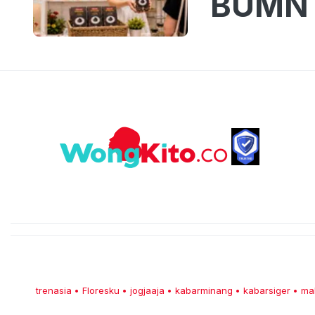
BUMN 
trenasia
Floresku
jogjaaja
kabarminang
kabarsiger
ma
•
•
•
•
•