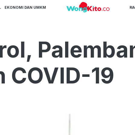
L
EKONOMI DAN UMKM
R
rol, Palemba
h COVID-19