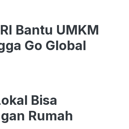
BRI Bantu UMKM
gga Go Global
kal Bisa
ngan Rumah