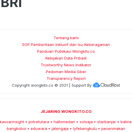
BRI
Tentang kami
SOP Pemberitaan Inklusif dan Isu Keberagaman
Panduan Publikasi Wongkito.co
Kebijakan Data Pribadi
Trustworthy News Indikator
Pedoman Media Siber
Transparency Report
Copyright
wongkito.co
© 2021 | Support By
JEJARING WONGKITO.CO
kassarinsight
potretutara
hallomedan
soloaja
starbanjar
baline
•
•
•
•
•
bangkoboi
eduwara
jatengaja
lyfebengkulu
pesenmakan
•
•
•
•