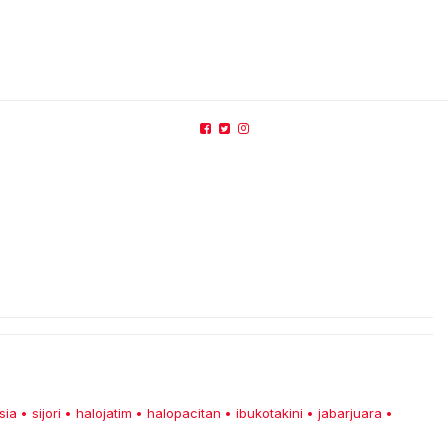
sia
sijori
halojatim
halopacitan
ibukotakini
jabarjuara
•
•
•
•
•
•