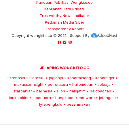
Panduan Publikasi Wongkito.co
Kebijakan Data Pribadi
Trustworthy News Indikator
Pedoman Media Siber
Transparency Report
Copyright
wongkito.co
© 2021 | Support By
JEJARING WONGKITO.CO
trenasia
Floresku
jogjaaja
kabarminang
kabarsiger
•
•
•
•
•
makassarinsight
potretutara
hallomedan
soloaja
•
•
•
•
starbanjar
balinesia
sijori
halojatim
halopacitan
•
•
•
•
•
ibukotakini
jabarjuara
bangkoboi
eduwara
jatengaja
•
•
•
•
•
lyfebengkulu
pesenmakan
•