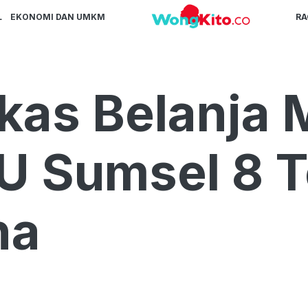
L
EKONOMI DAN UMKM
R
as Belanja 
U Sumsel 8 T
na