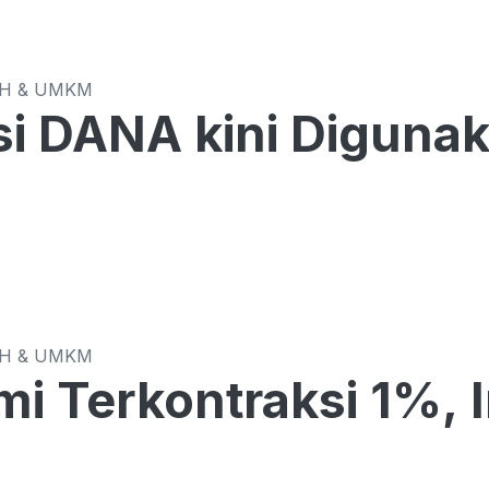
CH & UMKM
si DANA kini Diguna
CH & UMKM
i Terkontraksi 1%, 