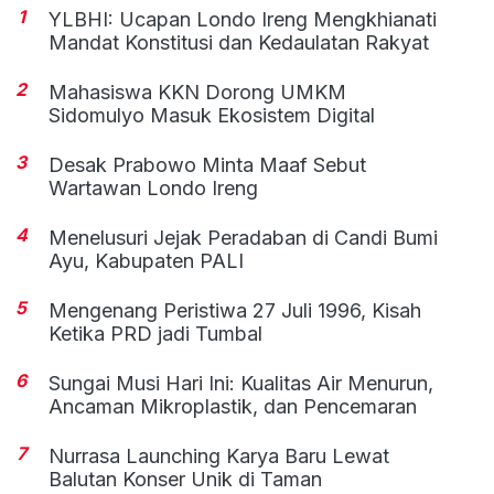
1
YLBHI: Ucapan Londo Ireng Mengkhianati
Mandat Konstitusi dan Kedaulatan Rakyat
2
Mahasiswa KKN Dorong UMKM
Sidomulyo Masuk Ekosistem Digital
3
Desak Prabowo Minta Maaf Sebut
Wartawan Londo Ireng
4
Menelusuri Jejak Peradaban di Candi Bumi
Ayu, Kabupaten PALI
5
Mengenang Peristiwa 27 Juli 1996, Kisah
Ketika PRD jadi Tumbal
6
Sungai Musi Hari Ini: Kualitas Air Menurun,
Ancaman Mikroplastik, dan Pencemaran
7
Nurrasa Launching Karya Baru Lewat
Balutan Konser Unik di Taman