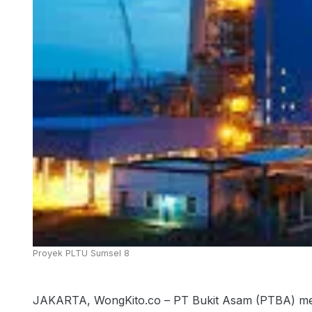
Proyek PLTU Sumsel 8
JAKARTA, WongKito.co – PT Bukit Asam (PTBA) mem