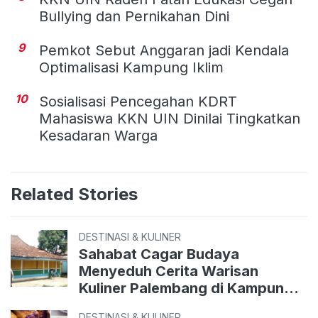
Bullying dan Pernikahan Dini
9
Pemkot Sebut Anggaran jadi Kendala
Optimalisasi Kampung Iklim
10
Sosialisasi Pencegahan KDRT
Mahasiswa KKN UIN Dinilai Tingkatkan
Kesadaran Warga
Related Stories
DESTINASI & KULINER
Sahabat Cagar Budaya
Menyeduh Cerita Warisan
Kuliner Palembang di Kampung
Perigi
DESTINASI & KULINER