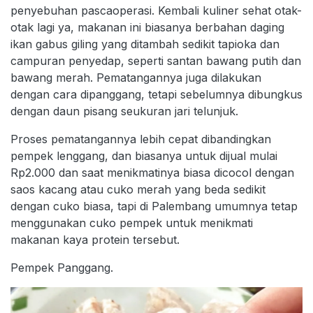
penyebuhan pascaoperasi. Kembali kuliner sehat otak-
otak lagi ya, makanan ini biasanya berbahan daging
ikan gabus giling yang ditambah sedikit tapioka dan
campuran penyedap, seperti santan bawang putih dan
bawang merah. Pematangannya juga dilakukan
dengan cara dipanggang, tetapi sebelumnya dibungkus
dengan daun pisang seukuran jari telunjuk.
Proses pematangannya lebih cepat dibandingkan
pempek lenggang, dan biasanya untuk dijual mulai
Rp2.000 dan saat menikmatinya biasa dicocol dengan
saos kacang atau cuko merah yang beda sedikit
dengan cuko biasa, tapi di Palembang umumnya tetap
menggunakan cuko pempek untuk menikmati
makanan kaya protein tersebut.
Pempek Panggang.