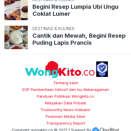
Begini Resep Lumpia Ubi Ungu
Coklat Lumer
DESTINASI & KULINER
Cantik dan Mewah, Begini Resep
Puding Lapis Prancis
Tentang kami
SOP Pemberitaan Inklusif dan Isu Keberagaman
Panduan Publikasi Wongkito.co
Kebijakan Data Pribadi
Trustworthy News Indikator
Pedoman Media Siber
Transparency Report
Copyright
wongkito.co
© 2021 | Support By