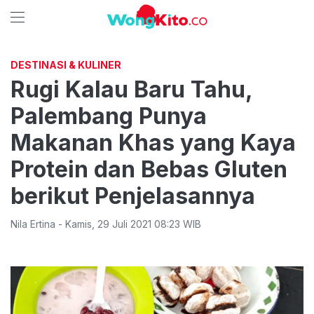
DESTINASI & KULINER
Rugi Kalau Baru Tahu,
Palembang Punya
Makanan Khas yang Kaya
Protein dan Bebas Gluten
berikut Penjelasannya
Nila Ertina
-
Kamis
,
29 Juli 2021 08:23
WIB