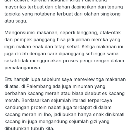
mayoritas terbuat dari olahan daging ikan dan tepung
tapioka yang notabene terbuat dari olahan singkong
atau sagu.
Mengonsumsi makanan, seperti lenggang, otak-otak
dan pempek panggang bisa jadi pilihan mereka yang
ingin makan enak dan tetap sehat. Ketiga makanan ini
juga diolah dengan cara dipanggang sehingga sama
sekali tidak menggunakan proses pengorengan dalam
pematangannya.
Eits hampir lupa sebelum saya mereview tiga makanan
di atas, di Palembang ada juga minuman yang
berbahan kacang merah atau biasa disebut es kacang
merah. Berdasarkan sejumlah literasi terpercaya
kandungan protein nabati juga terdapat di dalam
kacang merah ini lho, jadi bukan hanya enak dinikmati
kacang ini juga mengandung sejumlah gizi yang
dibutuhkan tubuh kita.