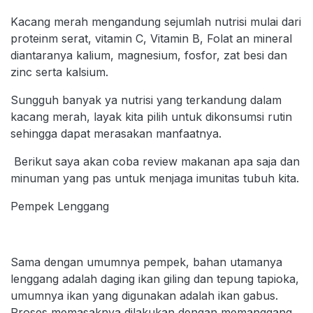
Kacang merah mengandung sejumlah nutrisi mulai dari
proteinm serat, vitamin C, Vitamin B, Folat an mineral
diantaranya kalium, magnesium, fosfor, zat besi dan
zinc serta kalsium.
Sungguh banyak ya nutrisi yang terkandung dalam
kacang merah, layak kita pilih untuk dikonsumsi rutin
sehingga dapat merasakan manfaatnya.
Berikut saya akan coba review makanan apa saja dan
minuman yang pas untuk menjaga imunitas tubuh kita.
Pempek Lenggang
Sama dengan umumnya pempek, bahan utamanya
lenggang adalah daging ikan giling dan tepung tapioka,
umumnya ikan yang digunakan adalah ikan gabus.
Proses memasaknya dilakukan dengan memanggang