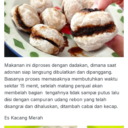
Makanan ini diproses dengan dadakan, dimana saat
adonan siap langsung dibulatkan dan dipanggang.
Biasanya proses memasaknya membutuhkan waktu
sekitar 15 menit, setelah matang penjual akan
membelah bagian tengahnya tidak sampai putus lalu
diisi dengan campuran udang rebon yang telah
disangrai dan dihaluskan, ditambah cabai dan kecap.
Es Kacang Merah