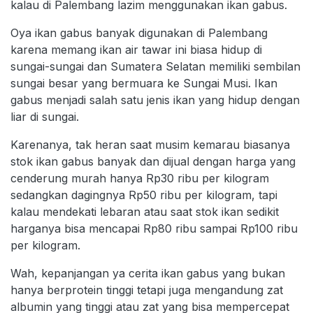
kalau di Palembang lazim menggunakan ikan gabus.
Oya ikan gabus banyak digunakan di Palembang
karena memang ikan air tawar ini biasa hidup di
sungai-sungai dan Sumatera Selatan memiliki sembilan
sungai besar yang bermuara ke Sungai Musi. Ikan
gabus menjadi salah satu jenis ikan yang hidup dengan
liar di sungai.
Karenanya, tak heran saat musim kemarau biasanya
stok ikan gabus banyak dan dijual dengan harga yang
cenderung murah hanya Rp30 ribu per kilogram
sedangkan dagingnya Rp50 ribu per kilogram, tapi
kalau mendekati lebaran atau saat stok ikan sedikit
harganya bisa mencapai Rp80 ribu sampai Rp100 ribu
per kilogram.
Wah, kepanjangan ya cerita ikan gabus yang bukan
hanya berprotein tinggi tetapi juga mengandung zat
albumin yang tinggi atau zat yang bisa mempercepat