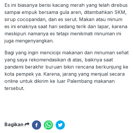
Es ini biasanya berisi kacang merah yang telah direbus
sampai empuk bersama gula aren, ditambahkan SKM,
sirup cocopandan, dan es serut. Makan atau minum
es ini enaknya saat hari sedang terik dan lapar, karena
meskipun namanya es tetapi menikmati minuman ini
juga mengenyangkan.
Bagi yang ingin mencicipi makanan dan minuman sehat
yang saya rekomendasikan di atas, baiknya saat
pandemi berakhir buruan bikin rencana berkunjung ke
kota pempek ya. Karena, jarang yang menjual secara
online untuk dikirim ke luar Palembang makanan
tersebut.
Bagikan