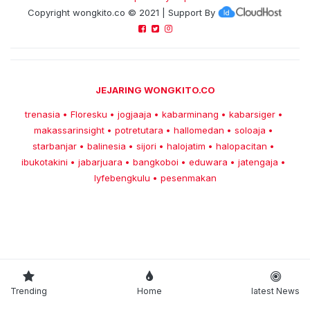
Copyright
wongkito.co
© 2021 | Support By
JEJARING WONGKITO.CO
trenasia
Floresku
jogjaaja
kabarminang
kabarsiger
•
•
•
•
•
makassarinsight
potretutara
hallomedan
soloaja
•
•
•
•
starbanjar
balinesia
sijori
halojatim
halopacitan
•
•
•
•
•
ibukotakini
jabarjuara
bangkoboi
eduwara
jatengaja
•
•
•
•
•
lyfebengkulu
pesenmakan
•
Trending
Home
latest News