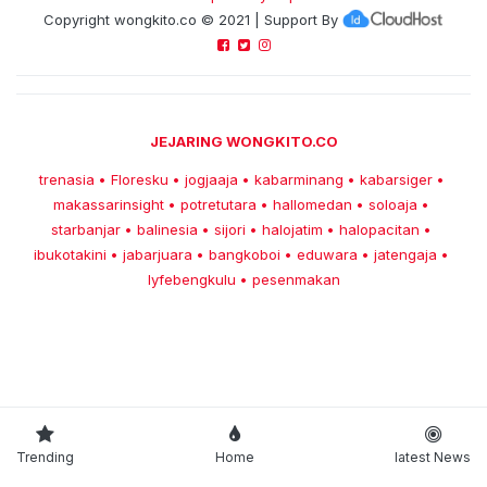
Copyright
wongkito.co
© 2021 | Support By
JEJARING WONGKITO.CO
trenasia
Floresku
jogjaaja
kabarminang
kabarsiger
•
•
•
•
•
makassarinsight
potretutara
hallomedan
soloaja
•
•
•
•
starbanjar
balinesia
sijori
halojatim
halopacitan
•
•
•
•
•
ibukotakini
jabarjuara
bangkoboi
eduwara
jatengaja
•
•
•
•
•
lyfebengkulu
pesenmakan
•
Trending
Home
latest News