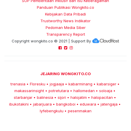
SOP Pemberitaan Inklusif dan Isu Keberagaman
Panduan Publikasi Wongkito.co
Kebijakan Data Pribadi
Trustworthy News Indikator
Pedoman Media Siber
Transparency Report
Copyright
wongkito.co
© 2021 | Support By
JEJARING WONGKITO.CO
trenasia
Floresku
jogjaaja
kabarminang
kabarsiger
•
•
•
•
•
makassarinsight
potretutara
hallomedan
soloaja
•
•
•
•
starbanjar
balinesia
sijori
halojatim
halopacitan
•
•
•
•
•
ibukotakini
jabarjuara
bangkoboi
eduwara
jatengaja
•
•
•
•
•
lyfebengkulu
pesenmakan
•