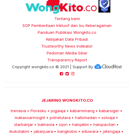
Tentang kami
SOP Pemberitaan Inklusif dan Isu Keberagaman
Panduan Publikasi Wongkito.co
Kebijakan Data Pribadi
Trustworthy News Indikator
Pedoman Media Siber
Transparency Report
Copyright
wongkito.co
© 2021 | Support By
JEJARING WONGKITO.CO
trenasia
Floresku
jogjaaja
kabarminang
kabarsiger
•
•
•
•
•
makassarinsight
potretutara
hallomedan
soloaja
•
•
•
•
starbanjar
balinesia
sijori
halojatim
halopacitan
•
•
•
•
•
ibukotakini
jabarjuara
bangkoboi
eduwara
jatengaja
•
•
•
•
•