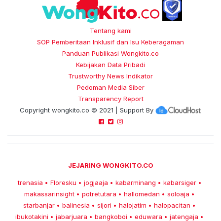
Tentang kami
SOP Pemberitaan Inklusif dan Isu Keberagaman
Panduan Publikasi Wongkito.co
Kebijakan Data Pribadi
Trustworthy News Indikator
Pedoman Media Siber
Transparency Report
Copyright
wongkito.co
© 2021 | Support By
JEJARING WONGKITO.CO
trenasia
Floresku
jogjaaja
kabarminang
kabarsiger
•
•
•
•
•
makassarinsight
potretutara
hallomedan
soloaja
•
•
•
•
starbanjar
balinesia
sijori
halojatim
halopacitan
•
•
•
•
•
ibukotakini
jabarjuara
bangkoboi
eduwara
jatengaja
•
•
•
•
•