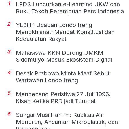
1
LPDS Luncurkan e-Learning UKW dan
Buku Tokoh Perempuan Pers Indonesia
2
YLBHI: Ucapan Londo Ireng
Mengkhianati Mandat Konstitusi dan
Kedaulatan Rakyat
3
Mahasiswa KKN Dorong UMKM
Sidomulyo Masuk Ekosistem Digital
4
Desak Prabowo Minta Maaf Sebut
Wartawan Londo Ireng
5
Mengenang Peristiwa 27 Juli 1996,
Kisah Ketika PRD jadi Tumbal
6
Sungai Musi Hari Ini: Kualitas Air
Menurun, Ancaman Mikroplastik, dan
Pencemaran