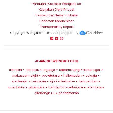
Panduan Publikasi Wongkito.co
Kebijakan Data Pribadi
Trustworthy News Indikator
Pedoman Media Siber
Transparency Report
Copyright
wongkito.co
© 2021 | Support By
JEJARING WONGKITO.CO
trenasia
Floresku
jogjaaja
kabarminang
kabarsiger
•
•
•
•
•
makassarinsight
potretutara
hallomedan
soloaja
•
•
•
•
starbanjar
balinesia
sijori
halojatim
halopacitan
•
•
•
•
•
ibukotakini
jabarjuara
bangkoboi
eduwara
jatengaja
•
•
•
•
•
lyfebengkulu
pesenmakan
•