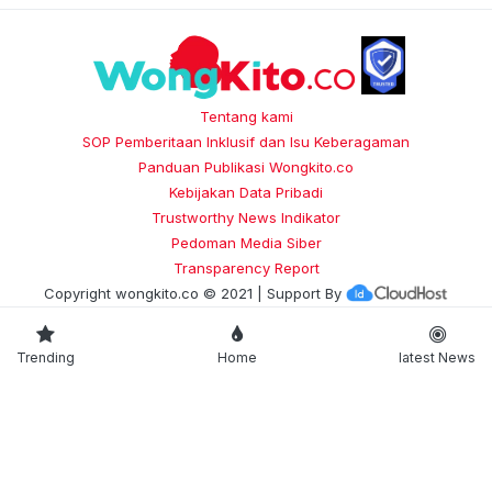
Tentang kami
SOP Pemberitaan Inklusif dan Isu Keberagaman
Panduan Publikasi Wongkito.co
Kebijakan Data Pribadi
Trustworthy News Indikator
Pedoman Media Siber
Transparency Report
Copyright
wongkito.co
© 2021 | Support By
Trending
Home
latest News
JEJARING WONGKITO.CO
trenasia
Floresku
jogjaaja
kabarminang
kabarsiger
•
•
•
•
•
makassarinsight
potretutara
hallomedan
soloaja
•
•
•
•