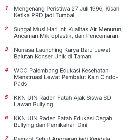
1
Mengenang Peristiwa 27 Juli 1996, Kisah
Ketika PRD jadi Tumbal
2
Sungai Musi Hari Ini: Kualitas Air Menurun,
Ancaman Mikroplastik, dan Pencemaran
3
Nurrasa Launching Karya Baru Lewat
Balutan Konser Unik di Taman
4
WCC Palembang Edukasi Kesehatan
Menstruasi Lewat Pembalut Kain Cindo-
Pads
5
KKN UIN Raden Fatah Ajak Siswa SD
Lawan Bullying
6
KKN UIN Raden Fatah Edukasi Cegah
Bullying dan Pernikahan Dini
7
Pemkot Sebut Anggaran jadi Kendala