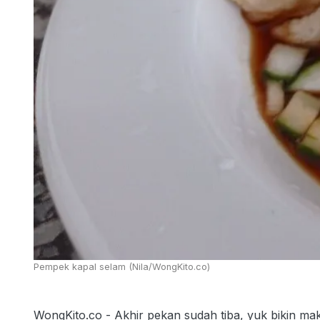
Pempek kapal selam (Nila/WongKito.co)
WongKito.co - Akhir pekan sudah tiba, yuk bikin mak