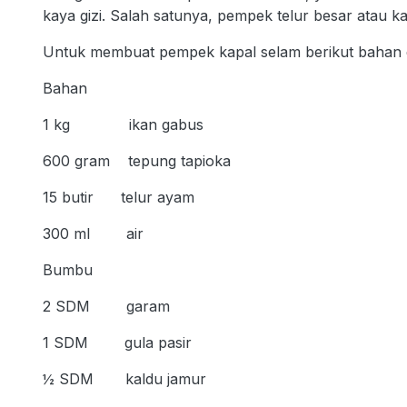
kaya gizi. Salah satunya, pempek telur besar atau
Untuk membuat pempek kapal selam berikut baha
Bahan
1 kg ikan gabus
600 gram tepung tapioka
15 butir telur ayam
300 ml air
Bumbu
2 SDM garam
1 SDM gula pasir
½ SDM kaldu jamur