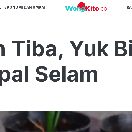
L
EKONOMI DAN UMKM
R
 Tiba, Yuk B
pal Selam