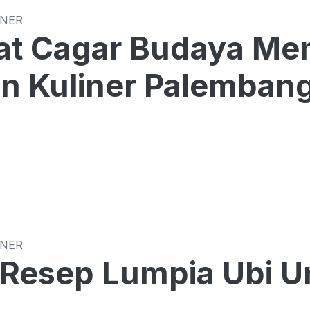
INER
t Cagar Budaya Men
n Kuliner Palemban
INER
 Resep Lumpia Ubi U