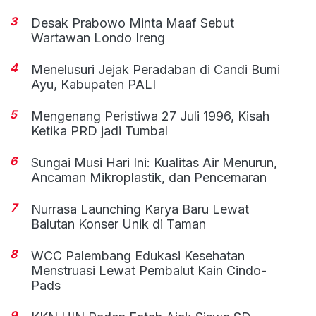
3
Desak Prabowo Minta Maaf Sebut
Wartawan Londo Ireng
4
Menelusuri Jejak Peradaban di Candi Bumi
Ayu, Kabupaten PALI
5
Mengenang Peristiwa 27 Juli 1996, Kisah
Ketika PRD jadi Tumbal
6
Sungai Musi Hari Ini: Kualitas Air Menurun,
Ancaman Mikroplastik, dan Pencemaran
7
Nurrasa Launching Karya Baru Lewat
Balutan Konser Unik di Taman
8
WCC Palembang Edukasi Kesehatan
Menstruasi Lewat Pembalut Kain Cindo-
Pads
9