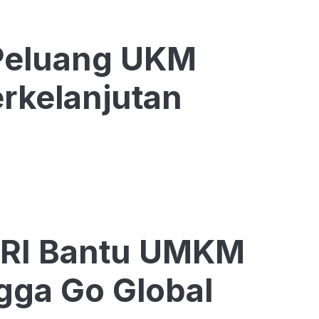
Peluang UKM
rkelanjutan
BRI Bantu UMKM
gga Go Global