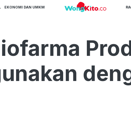
L
EKONOMI DAN UMKM
R
iofarma Prod
gunakan den