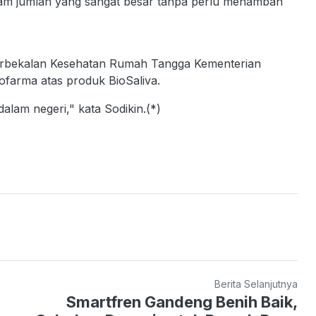
am jumlah yang sangat besar tanpa perlu menambah
Perbekalan Kesehatan Rumah Tangga Kementerian
ofarma atas produk BioSaliva.
 dalam negeri," kata Sodikin.(*)
Berita Selanjutnya
Smartfren Gandeng Benih Baik,