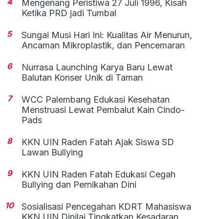
4
Mengenang Peristiwa 27 Juli 1996, Kisah
Ketika PRD jadi Tumbal
5
Sungai Musi Hari Ini: Kualitas Air Menurun,
Ancaman Mikroplastik, dan Pencemaran
6
Nurrasa Launching Karya Baru Lewat
Balutan Konser Unik di Taman
7
WCC Palembang Edukasi Kesehatan
Menstruasi Lewat Pembalut Kain Cindo-
Pads
8
KKN UIN Raden Fatah Ajak Siswa SD
Lawan Bullying
9
KKN UIN Raden Fatah Edukasi Cegah
Bullying dan Pernikahan Dini
10
Sosialisasi Pencegahan KDRT Mahasiswa
KKN UIN Dinilai Tingkatkan Kesadaran