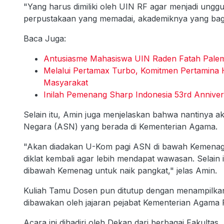
"Yang harus dimiliki oleh UIN RF agar menjadi ungg
perpustakaan yang memadai, akademiknya yang bagu
Baca Juga:
Antusiasme Mahasiswa UIN Raden Fatah Palemba
Melalui Pertamax Turbo, Komitmen Pertamina
Masyarakat
Inilah Pemenang Sharp Indonesia 53rd Anniver
Selain itu, Amin juga menjelaskan bahwa nantinya ak
Negara (ASN) yang berada di Kementerian Agama.
"Akan diadakan U-Kom pagi ASN di bawah Kemenag. J
diklat kembali agar lebih mendapat wawasan. Selain
dibawah Kemenag untuk naik pangkat," jelas Amin.
Kuliah Tamu Dosen pun ditutup dengan menampilkan
dibawakan oleh jajaran pejabat Kementerian Agama R
Acara ini dihadiri oleh Dekan dari berbagai Fakultas