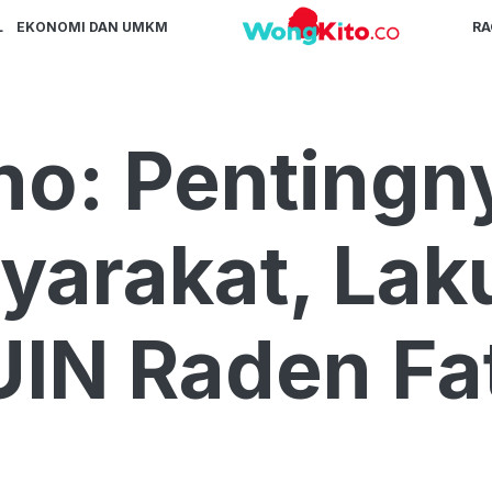
L
EKONOMI DAN UMKM
R
no: Pentingny
yarakat, Laku
UIN Raden Fa