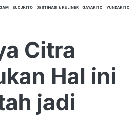
AGAM
BUCUKITO
DESTINASI & KULINER
GAYAKITO
YUNDAKITO
a Citra
kan Hal ini
tah jadi