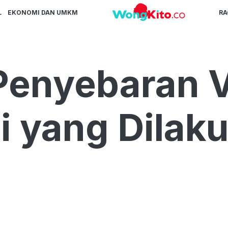
L
EKONOMI DAN UMKM
R
 Penyebaran 
i yang Dilak
h