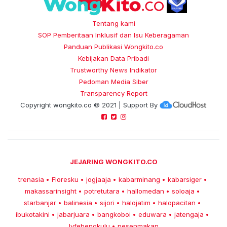
Tentang kami
SOP Pemberitaan Inklusif dan Isu Keberagaman
Panduan Publikasi Wongkito.co
Kebijakan Data Pribadi
Trustworthy News Indikator
Pedoman Media Siber
Transparency Report
Copyright
wongkito.co
© 2021 | Support By
JEJARING WONGKITO.CO
trenasia
Floresku
jogjaaja
kabarminang
kabarsiger
•
•
•
•
•
makassarinsight
potretutara
hallomedan
soloaja
•
•
•
•
starbanjar
balinesia
sijori
halojatim
halopacitan
•
•
•
•
•
ibukotakini
jabarjuara
bangkoboi
eduwara
jatengaja
•
•
•
•
•
lyfebengkulu
pesenmakan
•