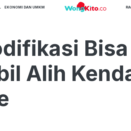
L
EKONOMI DAN UMKM
R
difikasi Bisa
l Alih Kenda
e