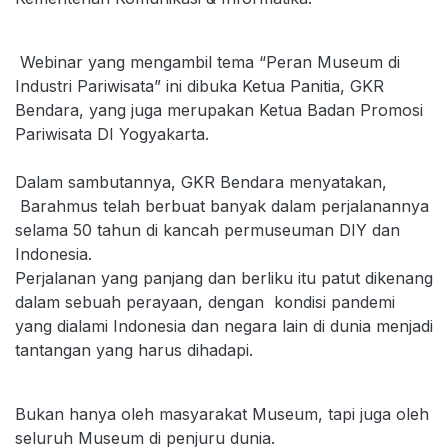
Webinar yang mengambil tema “Peran Museum di
Industri Pariwisata” ini dibuka Ketua Panitia, GKR
Bendara, yang juga merupakan Ketua Badan Promosi
Pariwisata DI Yogyakarta.
Dalam sambutannya, GKR Bendara menyatakan,
Barahmus telah berbuat banyak dalam perjalanannya
selama 50 tahun di kancah permuseuman DIY dan
Indonesia.
Perjalanan yang panjang dan berliku itu patut dikenang
dalam sebuah perayaan, dengan kondisi pandemi
yang dialami Indonesia dan negara lain di dunia menjadi
tantangan yang harus dihadapi.
Bukan hanya oleh masyarakat Museum, tapi juga oleh
seluruh Museum di penjuru dunia.