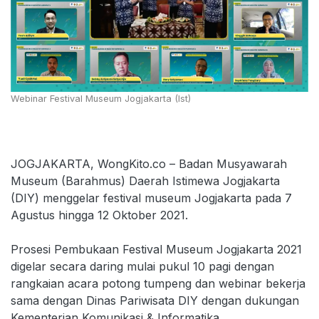
Webinar Festival Museum Jogjakarta (Ist)
JOGJAKARTA, WongKito.co – Badan Musyawarah
Museum (Barahmus) Daerah Istimewa Jogjakarta
(DIY) menggelar festival museum Jogjakarta pada 7
Agustus hingga 12 Oktober 2021.
Prosesi Pembukaan Festival Museum Jogjakarta 2021
digelar secara daring mulai pukul 10 pagi dengan
rangkaian acara potong tumpeng dan webinar bekerja
sama dengan Dinas Pariwisata DIY dengan dukungan
Kementerian Komunikasi & Informatika.