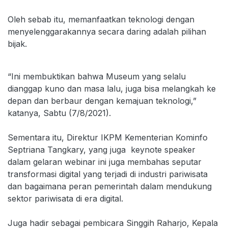
Oleh sebab itu, memanfaatkan teknologi dengan
menyelenggarakannya secara daring adalah pilihan
bijak.
“Ini membuktikan bahwa Museum yang selalu
dianggap kuno dan masa lalu, juga bisa melangkah ke
depan dan berbaur dengan kemajuan teknologi,”
katanya, Sabtu (7/8/2021).
Sementara itu, Direktur IKPM Kementerian Kominfo
Septriana Tangkary, yang juga keynote speaker
dalam gelaran webinar ini juga membahas seputar
transformasi digital yang terjadi di industri pariwisata
dan bagaimana peran pemerintah dalam mendukung
sektor pariwisata di era digital.
Juga hadir sebagai pembicara Singgih Raharjo, Kepala