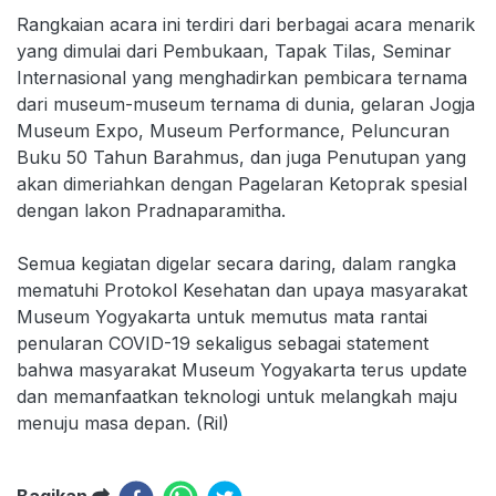
Rangkaian acara ini terdiri dari berbagai acara menarik
yang dimulai dari Pembukaan, Tapak Tilas, Seminar
Internasional yang menghadirkan pembicara ternama
dari museum-museum ternama di dunia, gelaran Jogja
Museum Expo, Museum Performance, Peluncuran
Buku 50 Tahun Barahmus, dan juga Penutupan yang
akan dimeriahkan dengan Pagelaran Ketoprak spesial
dengan lakon Pradnaparamitha.
Semua kegiatan digelar secara daring, dalam rangka
mematuhi Protokol Kesehatan dan upaya masyarakat
Museum Yogyakarta untuk memutus mata rantai
penularan COVID-19 sekaligus sebagai statement
bahwa masyarakat Museum Yogyakarta terus update
dan memanfaatkan teknologi untuk melangkah maju
menuju masa depan. (Ril)