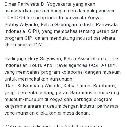
Dinas Pariwisata DI Yogyakarta yang akan
memaparkan perkembangan dan dampak pandemi
COVID-19 terhadap industri pariwisata Yogya.
Bobby Adyanto, Ketua Gabungan Industri Pariwisata
Indonesia (GIPI), yang membahas tentang peran dan
program GIPI dalam mendukung industri pariwisata
khususnya di DIY.
Hadir juga Hery Setyawan, Ketua Association of The
Indonesian Tours And Travel agencies (ASITA) DIY,
yang membahas program kolaborasi dengan museum
untuk meningkatkan kunjungan.
Dan Ki Bambang Widodo, Ketua Umum Barahmus,
yang bercerita tentang peran Barahmus mendukung
museum-museum di Yogya dan berbagai program
kerjasama antara museum dengan industri pariwisata
yang mungkin dilakukan di masa depan.
Webinar yang dipandu oleh Yudi Syahrial dari