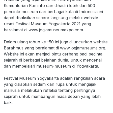
Kementerian Kominfo dan dihadiri lebih dari 500
pencinta museum dari berbagai kota di Indonesia ini
dapat disaksikan secara langsung melalui website
resmi Festival Museum Yogyakarta 2021 yang
beralamat di www.jogjamuseumexpo.com.
Dalam ulang tahun ke -50 ini juga diluncurkan website
Barahmus yang beralamat di www.jogjamuseums.org.
Website ini akan menjadi pintu gerbang bagi pecinta
sejarah di berbagai belahan dunia, untuk mengenal
dan mempelajari museum-museum di Yogyakarta.
Festival Museum Yogyakarta adalah rangkaian acara
yang disiapkan sedemikian rupa untuk mengajak
manusia melakukan refleksi tentang pentingnya
sejarah untuk membangun masa depan yang lebih
baik.