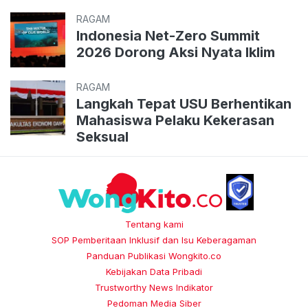
RAGAM
Indonesia Net-Zero Summit
2026 Dorong Aksi Nyata Iklim
RAGAM
Langkah Tepat USU Berhentikan
Mahasiswa Pelaku Kekerasan
Seksual
Tentang kami
SOP Pemberitaan Inklusif dan Isu Keberagaman
Panduan Publikasi Wongkito.co
Kebijakan Data Pribadi
Trustworthy News Indikator
Pedoman Media Siber