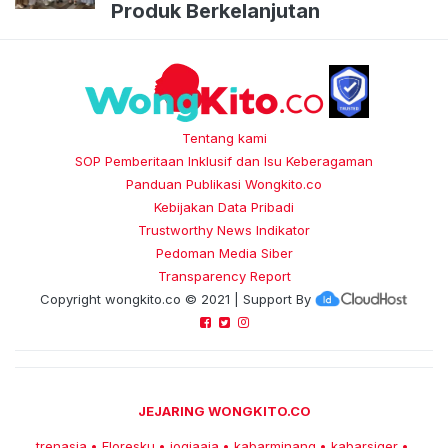
Produk Berkelanjutan
Tentang kami
SOP Pemberitaan Inklusif dan Isu Keberagaman
Panduan Publikasi Wongkito.co
Kebijakan Data Pribadi
Trustworthy News Indikator
Pedoman Media Siber
Transparency Report
Copyright
wongkito.co
© 2021 | Support By
JEJARING WONGKITO.CO
trenasia
Floresku
jogjaaja
kabarminang
kabarsiger
•
•
•
•
•