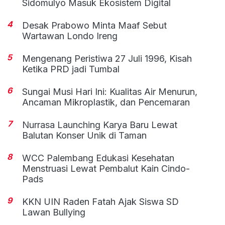
Sidomulyo Masuk Ekosistem Digital
4
Desak Prabowo Minta Maaf Sebut
Wartawan Londo Ireng
5
Mengenang Peristiwa 27 Juli 1996, Kisah
Ketika PRD jadi Tumbal
6
Sungai Musi Hari Ini: Kualitas Air Menurun,
Ancaman Mikroplastik, dan Pencemaran
7
Nurrasa Launching Karya Baru Lewat
Balutan Konser Unik di Taman
8
WCC Palembang Edukasi Kesehatan
Menstruasi Lewat Pembalut Kain Cindo-
Pads
9
KKN UIN Raden Fatah Ajak Siswa SD
Lawan Bullying