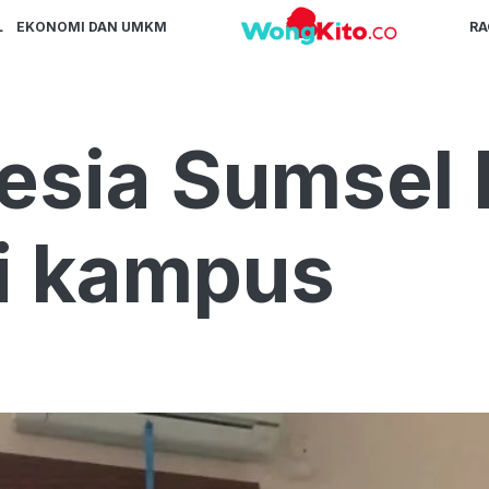
L
EKONOMI DAN UMKM
R
esia Sumsel
di kampus