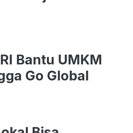
BRI Bantu UMKM
gga Go Global
kal Bisa