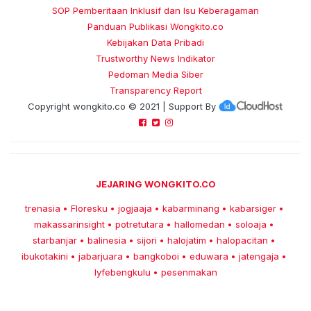
SOP Pemberitaan Inklusif dan Isu Keberagaman
Panduan Publikasi Wongkito.co
Kebijakan Data Pribadi
Trustworthy News Indikator
Pedoman Media Siber
Transparency Report
Copyright
wongkito.co
© 2021 | Support By
JEJARING WONGKITO.CO
trenasia
Floresku
jogjaaja
kabarminang
kabarsiger
•
•
•
•
•
makassarinsight
potretutara
hallomedan
soloaja
•
•
•
•
starbanjar
balinesia
sijori
halojatim
halopacitan
•
•
•
•
•
ibukotakini
jabarjuara
bangkoboi
eduwara
jatengaja
•
•
•
•
•
lyfebengkulu
pesenmakan
•