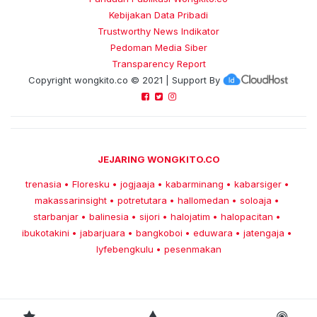
Kebijakan Data Pribadi
Trustworthy News Indikator
Pedoman Media Siber
Transparency Report
Copyright
wongkito.co
© 2021 | Support By
JEJARING WONGKITO.CO
trenasia
Floresku
jogjaaja
kabarminang
kabarsiger
•
•
•
•
•
makassarinsight
potretutara
hallomedan
soloaja
•
•
•
•
starbanjar
balinesia
sijori
halojatim
halopacitan
•
•
•
•
•
ibukotakini
jabarjuara
bangkoboi
eduwara
jatengaja
•
•
•
•
•
lyfebengkulu
pesenmakan
•