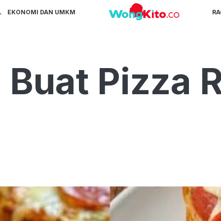
L
EKONOMI DAN UMKM
R
 Buat Pizza 