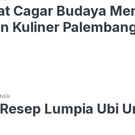
t Cagar Budaya Men
n Kuliner Palemban
INER
 Resep Lumpia Ubi U