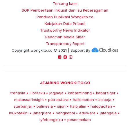
Tentang kami
SOP Pemberitaan Inklusif dan Isu Keberagaman
Panduan Publikasi Wongkito.co
Kebijakan Data Pribadi
Trustworthy News Indikator
Pedoman Media Siber
Transparency Report
Copyright
wongkito.co
© 2021 | Support By
JEJARING WONGKITO.CO
trenasia
Floresku
jogjaaja
kabarminang
kabarsiger
•
•
•
•
•
makassarinsight
potretutara
hallomedan
soloaja
•
•
•
•
starbanjar
balinesia
sijori
halojatim
halopacitan
•
•
•
•
•
ibukotakini
jabarjuara
bangkoboi
eduwara
jatengaja
•
•
•
•
•
lyfebengkulu
pesenmakan
•