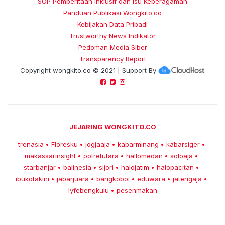
SOP Pemberitaan Inklusif dan Isu Keberagaman
Panduan Publikasi Wongkito.co
Kebijakan Data Pribadi
Trustworthy News Indikator
Pedoman Media Siber
Transparency Report
Copyright
wongkito.co
© 2021 | Support By
JEJARING WONGKITO.CO
trenasia
Floresku
jogjaaja
kabarminang
kabarsiger
•
•
•
•
•
makassarinsight
potretutara
hallomedan
soloaja
•
•
•
•
starbanjar
balinesia
sijori
halojatim
halopacitan
•
•
•
•
•
ibukotakini
jabarjuara
bangkoboi
eduwara
jatengaja
•
•
•
•
•
lyfebengkulu
pesenmakan
•