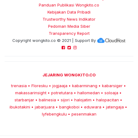
Panduan Publikasi Wongkito.co
Kebijakan Data Pribadi
Trustworthy News Indikator
Pedoman Media Siber
Transparency Report
Copyright
wongkito.co
© 2021 | Support By
JEJARING WONGKITO.CO
trenasia
Floresku
jogjaaja
kabarminang
kabarsiger
•
•
•
•
•
makassarinsight
potretutara
hallomedan
soloaja
•
•
•
•
starbanjar
balinesia
sijori
halojatim
halopacitan
•
•
•
•
•
ibukotakini
jabarjuara
bangkoboi
eduwara
jatengaja
•
•
•
•
•
lyfebengkulu
pesenmakan
•