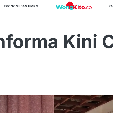
L
EKONOMI DAN UMKM
R
Informa Kini