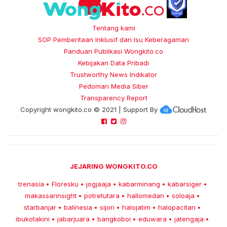
Tentang kami
SOP Pemberitaan Inklusif dan Isu Keberagaman
Panduan Publikasi Wongkito.co
Kebijakan Data Pribadi
Trustworthy News Indikator
Pedoman Media Siber
Transparency Report
Copyright
wongkito.co
© 2021 | Support By
JEJARING WONGKITO.CO
trenasia
Floresku
jogjaaja
kabarminang
kabarsiger
•
•
•
•
•
makassarinsight
potretutara
hallomedan
soloaja
•
•
•
•
starbanjar
balinesia
sijori
halojatim
halopacitan
•
•
•
•
•
ibukotakini
jabarjuara
bangkoboi
eduwara
jatengaja
•
•
•
•
•