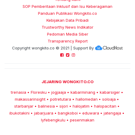
SOP Pemberitaan Inklusif dan Isu Keberagaman
Panduan Publikasi Wongkito.co
Kebijakan Data Pribadi
Trustworthy News Indikator
Pedoman Media Siber
Transparency Report
Copyright
wongkito.co
© 2021 | Support By
JEJARING WONGKITO.CO
trenasia
Floresku
jogjaaja
kabarminang
kabarsiger
•
•
•
•
•
makassarinsight
potretutara
hallomedan
soloaja
•
•
•
•
starbanjar
balinesia
sijori
halojatim
halopacitan
•
•
•
•
•
ibukotakini
jabarjuara
bangkoboi
eduwara
jatengaja
•
•
•
•
•
lyfebengkulu
pesenmakan
•