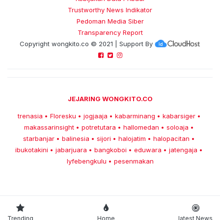
Trustworthy News Indikator
Pedoman Media Siber
Transparency Report
Copyright
wongkito.co
© 2021 | Support By
JEJARING WONGKITO.CO
trenasia
Floresku
jogjaaja
kabarminang
kabarsiger
•
•
•
•
•
makassarinsight
potretutara
hallomedan
soloaja
•
•
•
•
starbanjar
balinesia
sijori
halojatim
halopacitan
•
•
•
•
•
ibukotakini
jabarjuara
bangkoboi
eduwara
jatengaja
•
•
•
•
•
lyfebengkulu
pesenmakan
•
Trending
Home
latest News