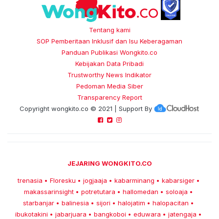
Tentang kami
SOP Pemberitaan Inklusif dan Isu Keberagaman
Panduan Publikasi Wongkito.co
Kebijakan Data Pribadi
Trustworthy News Indikator
Pedoman Media Siber
Transparency Report
Copyright
wongkito.co
© 2021 | Support By
JEJARING WONGKITO.CO
trenasia
Floresku
jogjaaja
kabarminang
kabarsiger
•
•
•
•
•
makassarinsight
potretutara
hallomedan
soloaja
•
•
•
•
starbanjar
balinesia
sijori
halojatim
halopacitan
•
•
•
•
•
ibukotakini
jabarjuara
bangkoboi
eduwara
jatengaja
•
•
•
•
•