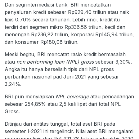
Dari segi intermediasi bank, BRI mencatatkan
penyaluran kredit sebesar Rp929,40 triliun atau naik
tipis 0,70% secara tahunan. Lebih rinci, kredit itu
terdiri dari segmen mikro Rp336,56 triliun, kecil dan
menengah Rp236,82 triliun, korporasi Rp145,94 triliun,
dan konsumer Rp180,08 triliun.
Meski begitu, BRI mencatat rasio kredit bermasalah
atau
non performing loan (NPL) gross
sebesar 3,30%.
Angka itu hanya berselisih tipis dari NPL gross
perbankan nasional pad Juni 2021 yang sebesar
3,24%.
BRI pun menyiapkan
NPL coverage
atau pencadangan
sebesar 254,85% atau 2,5 kali lipat dari total NPL
Gross.
Ditinjau dari entitas tunggal, total aset BRI pada
semester I-2021 ini tergelincir. Nilai aset BRI mengalami
penurunan tipis dari Rp1.421,78 triliun pada akhir 2020