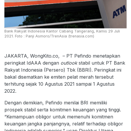
Bank Rakyat Indonesia Kantor Cabang Tangerang, Kamis 29 Juli
2021. Foto : Panji Asmoro/TrenAsia (trenasia.com)
JAKARTA, WongKito.co, – PT Pefindo menetapkan
peringkat IdAAA dengan
outlook
stabil untuk PT Bank
Rakyat Indonesia (Persero) Tbk (BBRI). Peringkat ini
bakal disematkan ke emiten pelat merah tersebut
terhitung sejak 10 Agustus 2021 sampai 1 Agustus
2022.
Dengan demikian, Pefindo menilai BRI memiliki
prospek stabil serta komitmen keuangan yang tinggi.
“Kemampuan obligor untuk memenuhi komitmen
keuangan jangka panjangnya, relatif terhadap obligor
Indonesia adalah superior,” ucap Direktur Utama