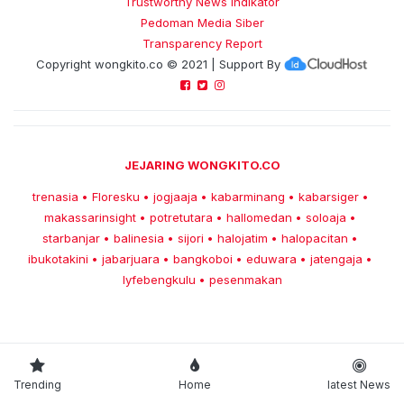
Trustworthy News Indikator
Pedoman Media Siber
Transparency Report
Copyright
wongkito.co
© 2021 | Support By
JEJARING WONGKITO.CO
trenasia
Floresku
jogjaaja
kabarminang
kabarsiger
•
•
•
•
•
makassarinsight
potretutara
hallomedan
soloaja
•
•
•
•
starbanjar
balinesia
sijori
halojatim
halopacitan
•
•
•
•
•
ibukotakini
jabarjuara
bangkoboi
eduwara
jatengaja
•
•
•
•
•
lyfebengkulu
pesenmakan
•
Trending
Home
latest News