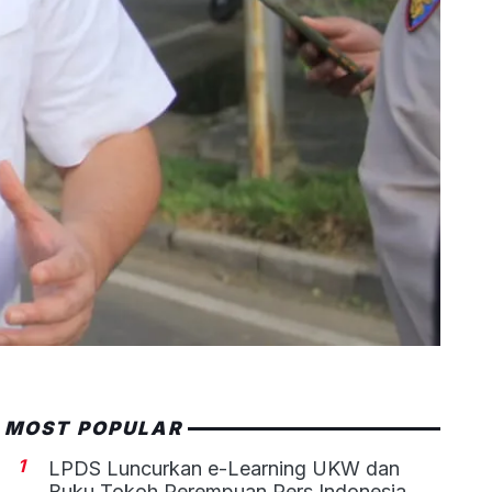
MOST POPULAR
1
LPDS Luncurkan e-Learning UKW dan
Buku Tokoh Perempuan Pers Indonesia