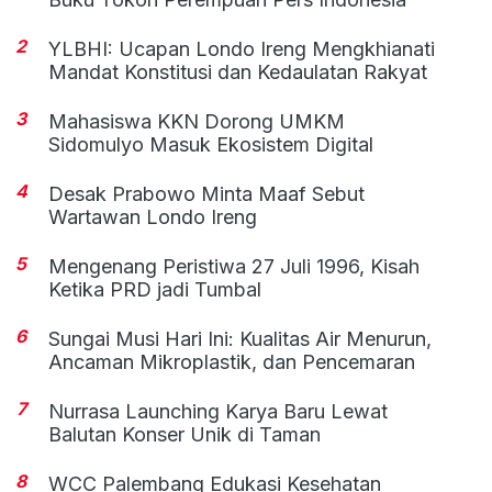
2
YLBHI: Ucapan Londo Ireng Mengkhianati
Mandat Konstitusi dan Kedaulatan Rakyat
3
Mahasiswa KKN Dorong UMKM
Sidomulyo Masuk Ekosistem Digital
4
Desak Prabowo Minta Maaf Sebut
Wartawan Londo Ireng
5
Mengenang Peristiwa 27 Juli 1996, Kisah
Ketika PRD jadi Tumbal
6
Sungai Musi Hari Ini: Kualitas Air Menurun,
Ancaman Mikroplastik, dan Pencemaran
7
Nurrasa Launching Karya Baru Lewat
Balutan Konser Unik di Taman
8
WCC Palembang Edukasi Kesehatan