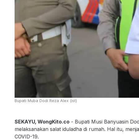
Bupati Muba Dodi Reza Alex (ist)
SEKAYU, WongKito.co
- Bupati Musi Banyuasin Dod
melaksanakan salat iduladha di rumah. Hal itu, menj
COVID-19.