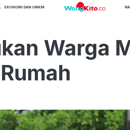
L
EKONOMI DAN UMKM
R
ukan Warga M
i Rumah