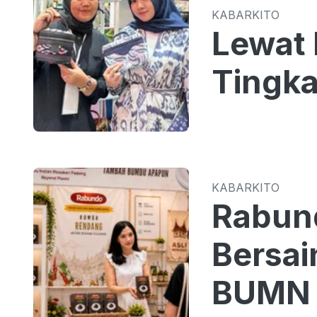
KABARKITO
Lewat 
Tingka
KABARKITO
Rabun
Bersa
BUMN 