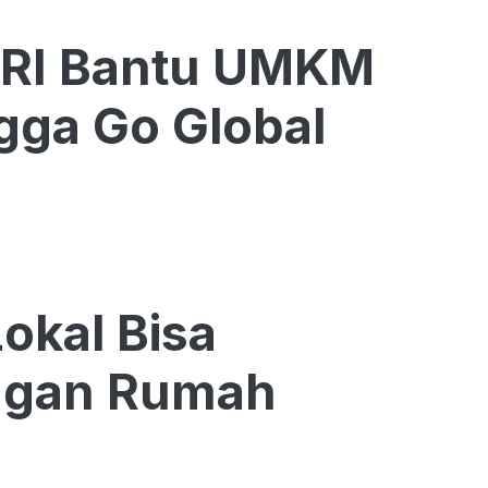
BRI Bantu UMKM
gga Go Global
kal Bisa
ngan Rumah