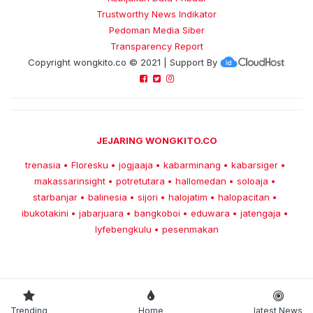
Trustworthy News Indikator
Pedoman Media Siber
Transparency Report
Copyright
wongkito.co
© 2021 | Support By
JEJARING WONGKITO.CO
trenasia
Floresku
jogjaaja
kabarminang
kabarsiger
•
•
•
•
•
makassarinsight
potretutara
hallomedan
soloaja
•
•
•
•
starbanjar
balinesia
sijori
halojatim
halopacitan
•
•
•
•
•
ibukotakini
jabarjuara
bangkoboi
eduwara
jatengaja
•
•
•
•
•
lyfebengkulu
pesenmakan
•
Trending
Home
latest News