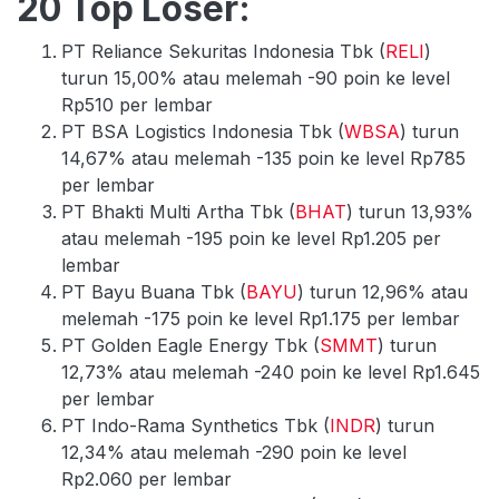
20 Top Loser:
PT Reliance Sekuritas Indonesia Tbk (
RELI
)
turun 15,00% atau melemah -90 poin ke level
Rp510 per lembar
PT BSA Logistics Indonesia Tbk (
WBSA
) turun
14,67% atau melemah -135 poin ke level Rp785
per lembar
PT Bhakti Multi Artha Tbk (
BHAT
) turun 13,93%
atau melemah -195 poin ke level Rp1.205 per
lembar
PT Bayu Buana Tbk (
BAYU
) turun 12,96% atau
melemah -175 poin ke level Rp1.175 per lembar
PT Golden Eagle Energy Tbk (
SMMT
) turun
12,73% atau melemah -240 poin ke level Rp1.645
per lembar
PT Indo-Rama Synthetics Tbk (
INDR
) turun
12,34% atau melemah -290 poin ke level
Rp2.060 per lembar