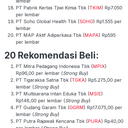
lembar
PT Pabrik Kertas Tjiwi Kimia Tbk (
TKIM
) Rp7.050
per lembar
PT Soho Global Health Tbk (
SOHO
) Rp1.555 per
lembar
PT MAP Aktif Adiperkasa Tbk (
MAPA
) Rp595
per lembar
20 Rekomendasi Beli:
PT Mitra Pedagang Indonesia Tbk (
MPIX
)
Rp96,00 per lembar (
Strong Buy
)
PT Tigaraksa Satria Tbk (
TGKA
) Rp5.275,00 per
lembar (
Strong Buy
)
PT Multisarana Intan Eduka Tbk (
MSIE
)
Rp148,00 per lembar (
Strong Buy
)
PT Gudang Garam Tbk (
GGRM
) Rp17.075,00 per
lembar (
Strong Buy
)
PT Putra Rajawali Kencana Tbk (
PURA
) Rp40,00
per lembar (
Strong Buy
)