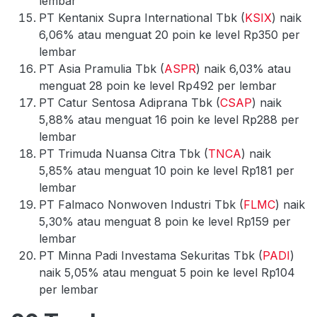
lembar
PT Kentanix Supra International Tbk (
KSIX
) naik
6,06% atau menguat 20 poin ke level Rp350 per
lembar
PT Asia Pramulia Tbk (
ASPR
) naik 6,03% atau
menguat 28 poin ke level Rp492 per lembar
PT Catur Sentosa Adiprana Tbk (
CSAP
) naik
5,88% atau menguat 16 poin ke level Rp288 per
lembar
PT Trimuda Nuansa Citra Tbk (
TNCA
) naik
5,85% atau menguat 10 poin ke level Rp181 per
lembar
PT Falmaco Nonwoven Industri Tbk (
FLMC
) naik
5,30% atau menguat 8 poin ke level Rp159 per
lembar
PT Minna Padi Investama Sekuritas Tbk (
PADI
)
naik 5,05% atau menguat 5 poin ke level Rp104
per lembar