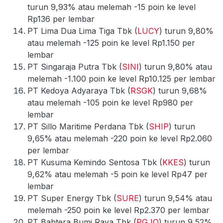
turun 9,93% atau melemah -15 poin ke level
Rp136 per lembar
PT Lima Dua Lima Tiga Tbk (
LUCY
) turun 9,80%
atau melemah -125 poin ke level Rp1.150 per
lembar
PT Singaraja Putra Tbk (
SINI
) turun 9,80% atau
melemah -1.100 poin ke level Rp10.125 per lembar
PT Kedoya Adyaraya Tbk (
RSGK
) turun 9,68%
atau melemah -105 poin ke level Rp980 per
lembar
PT Sillo Maritime Perdana Tbk (
SHIP
) turun
9,65% atau melemah -220 poin ke level Rp2.060
per lembar
PT Kusuma Kemindo Sentosa Tbk (
KKES
) turun
9,62% atau melemah -5 poin ke level Rp47 per
lembar
PT Super Energy Tbk (
SURE
) turun 9,54% atau
melemah -250 poin ke level Rp2.370 per lembar
PT Bahtera Bumi Raya Tbk (
PGJO
) turun 9,52%