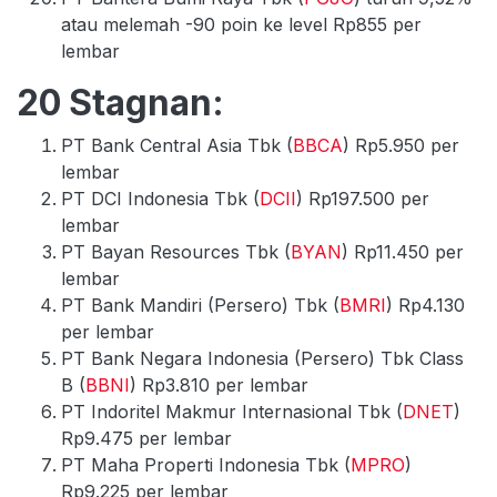
atau melemah -90 poin ke level Rp855 per
lembar
20 Stagnan:
PT Bank Central Asia Tbk (
BBCA
) Rp5.950 per
lembar
PT DCI Indonesia Tbk (
DCII
) Rp197.500 per
lembar
PT Bayan Resources Tbk (
BYAN
) Rp11.450 per
lembar
PT Bank Mandiri (Persero) Tbk (
BMRI
) Rp4.130
per lembar
PT Bank Negara Indonesia (Persero) Tbk Class
B (
BBNI
) Rp3.810 per lembar
PT Indoritel Makmur Internasional Tbk (
DNET
)
Rp9.475 per lembar
PT Maha Properti Indonesia Tbk (
MPRO
)
Rp9.225 per lembar