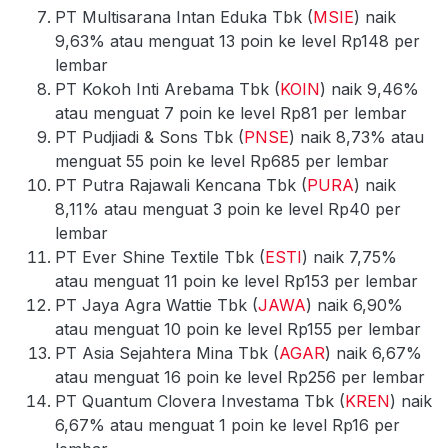
PT Multisarana Intan Eduka Tbk (
MSIE
) naik
9,63% atau menguat 13 poin ke level Rp148 per
lembar
PT Kokoh Inti Arebama Tbk (
KOIN
) naik 9,46%
atau menguat 7 poin ke level Rp81 per lembar
PT Pudjiadi & Sons Tbk (
PNSE
) naik 8,73% atau
menguat 55 poin ke level Rp685 per lembar
PT Putra Rajawali Kencana Tbk (
PURA
) naik
8,11% atau menguat 3 poin ke level Rp40 per
lembar
PT Ever Shine Textile Tbk (
ESTI
) naik 7,75%
atau menguat 11 poin ke level Rp153 per lembar
PT Jaya Agra Wattie Tbk (
JAWA
) naik 6,90%
atau menguat 10 poin ke level Rp155 per lembar
PT Asia Sejahtera Mina Tbk (
AGAR
) naik 6,67%
atau menguat 16 poin ke level Rp256 per lembar
PT Quantum Clovera Investama Tbk (
KREN
) naik
6,67% atau menguat 1 poin ke level Rp16 per