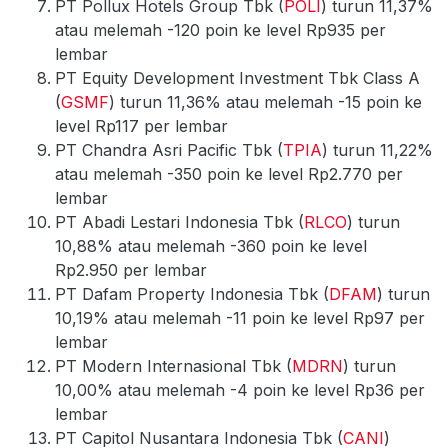
PT Pollux Hotels Group Tbk (
POLI
) turun 11,37%
atau melemah -120 poin ke level Rp935 per
lembar
PT Equity Development Investment Tbk Class A
(
GSMF
) turun 11,36% atau melemah -15 poin ke
level Rp117 per lembar
PT Chandra Asri Pacific Tbk (
TPIA
) turun 11,22%
atau melemah -350 poin ke level Rp2.770 per
lembar
PT Abadi Lestari Indonesia Tbk (
RLCO
) turun
10,88% atau melemah -360 poin ke level
Rp2.950 per lembar
PT Dafam Property Indonesia Tbk (
DFAM
) turun
10,19% atau melemah -11 poin ke level Rp97 per
lembar
PT Modern Internasional Tbk (
MDRN
) turun
10,00% atau melemah -4 poin ke level Rp36 per
lembar
PT Capitol Nusantara Indonesia Tbk (
CANI
)