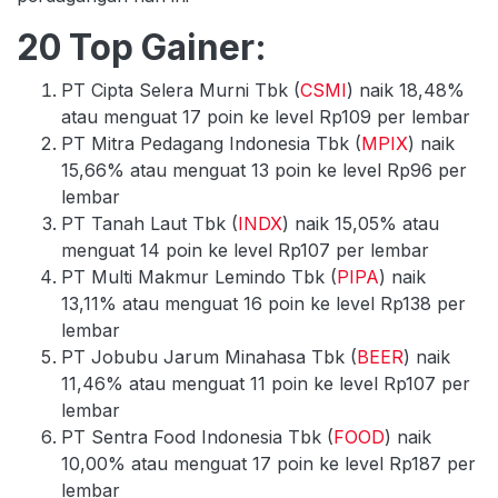
20 Top Gainer:
PT Cipta Selera Murni Tbk (
CSMI
) naik 18,48%
atau menguat 17 poin ke level Rp109 per lembar
PT Mitra Pedagang Indonesia Tbk (
MPIX
) naik
15,66% atau menguat 13 poin ke level Rp96 per
lembar
PT Tanah Laut Tbk (
INDX
) naik 15,05% atau
menguat 14 poin ke level Rp107 per lembar
PT Multi Makmur Lemindo Tbk (
PIPA
) naik
13,11% atau menguat 16 poin ke level Rp138 per
lembar
PT Jobubu Jarum Minahasa Tbk (
BEER
) naik
11,46% atau menguat 11 poin ke level Rp107 per
lembar
PT Sentra Food Indonesia Tbk (
FOOD
) naik
10,00% atau menguat 17 poin ke level Rp187 per
lembar