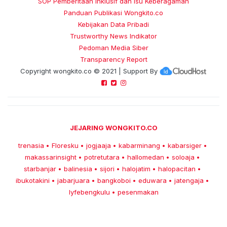
SOP Pemberitaan Inklusif dan Isu Keberagaman
Panduan Publikasi Wongkito.co
Kebijakan Data Pribadi
Trustworthy News Indikator
Pedoman Media Siber
Transparency Report
Copyright
wongkito.co
© 2021 | Support By
JEJARING WONGKITO.CO
trenasia
Floresku
jogjaaja
kabarminang
kabarsiger
•
•
•
•
•
makassarinsight
potretutara
hallomedan
soloaja
•
•
•
•
starbanjar
balinesia
sijori
halojatim
halopacitan
•
•
•
•
•
ibukotakini
jabarjuara
bangkoboi
eduwara
jatengaja
•
•
•
•
•
lyfebengkulu
pesenmakan
•