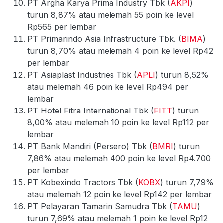
PT Argha Karya Prima Industry Tbk (
AKPI
)
turun 8,87% atau melemah 55 poin ke level
Rp565 per lembar
PT Primarindo Asia Infrastructure Tbk. (
BIMA
)
turun 8,70% atau melemah 4 poin ke level Rp42
per lembar
PT Asiaplast Industries Tbk (
APLI
) turun 8,52%
atau melemah 46 poin ke level Rp494 per
lembar
PT Hotel Fitra International Tbk (
FITT
) turun
8,00% atau melemah 10 poin ke level Rp112 per
lembar
PT Bank Mandiri (Persero) Tbk (
BMRI
) turun
7,86% atau melemah 400 poin ke level Rp4.700
per lembar
PT Kobexindo Tractors Tbk (
KOBX
) turun 7,79%
atau melemah 12 poin ke level Rp142 per lembar
PT Pelayaran Tamarin Samudra Tbk (
TAMU
)
turun 7,69% atau melemah 1 poin ke level Rp12