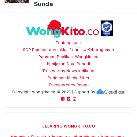
Sunda
Tentang kami
SOP Pemberitaan Inklusif dan Isu Keberagaman
Panduan Publikasi Wongkito.co
Kebijakan Data Pribadi
Trustworthy News Indikator
Pedoman Media Siber
Transparency Report
Copyright
wongkito.co
© 2021 | Support By
JEJARING WONGKITO.CO
trenasia
Floresku
jogjaaja
kabarminang
kabarsiger
•
•
•
•
•