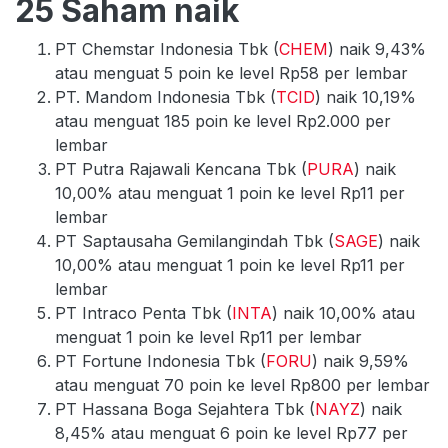
25 Saham naik
PT Chemstar Indonesia Tbk (
CHEM
) naik 9,43%
atau menguat 5 poin ke level Rp58 per lembar
PT. Mandom Indonesia Tbk (
TCID
) naik 10,19%
atau menguat 185 poin ke level Rp2.000 per
lembar
PT Putra Rajawali Kencana Tbk (
PURA
) naik
10,00% atau menguat 1 poin ke level Rp11 per
lembar
PT Saptausaha Gemilangindah Tbk (
SAGE
) naik
10,00% atau menguat 1 poin ke level Rp11 per
lembar
PT Intraco Penta Tbk (
INTA
) naik 10,00% atau
menguat 1 poin ke level Rp11 per lembar
PT Fortune Indonesia Tbk (
FORU
) naik 9,59%
atau menguat 70 poin ke level Rp800 per lembar
PT Hassana Boga Sejahtera Tbk (
NAYZ
) naik
8,45% atau menguat 6 poin ke level Rp77 per