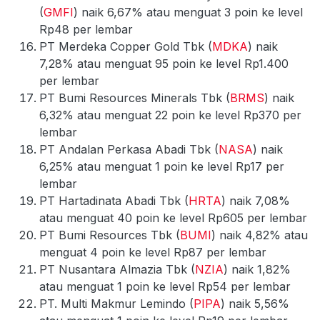
(
GMFI
) naik 6,67% atau menguat 3 poin ke level
Rp48 per lembar
PT Merdeka Copper Gold Tbk (
MDKA
) naik
7,28% atau menguat 95 poin ke level Rp1.400
per lembar
PT Bumi Resources Minerals Tbk (
BRMS
) naik
6,32% atau menguat 22 poin ke level Rp370 per
lembar
PT Andalan Perkasa Abadi Tbk (
NASA
) naik
6,25% atau menguat 1 poin ke level Rp17 per
lembar
PT Hartadinata Abadi Tbk (
HRTA
) naik 7,08%
atau menguat 40 poin ke level Rp605 per lembar
PT Bumi Resources Tbk (
BUMI
) naik 4,82% atau
menguat 4 poin ke level Rp87 per lembar
PT Nusantara Almazia Tbk (
NZIA
) naik 1,82%
atau menguat 1 poin ke level Rp54 per lembar
PT. Multi Makmur Lemindo (
PIPA
) naik 5,56%