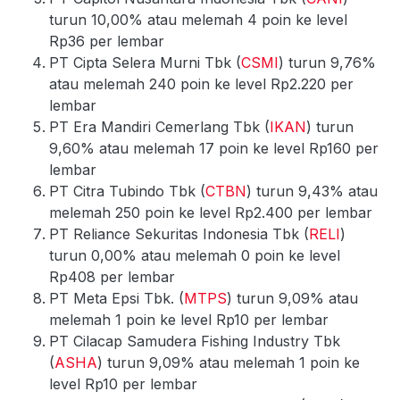
turun 10,00% atau melemah 4 poin ke level
Rp36 per lembar
PT Cipta Selera Murni Tbk (
CSMI
) turun 9,76%
atau melemah 240 poin ke level Rp2.220 per
lembar
PT Era Mandiri Cemerlang Tbk (
IKAN
) turun
9,60% atau melemah 17 poin ke level Rp160 per
lembar
PT Citra Tubindo Tbk (
CTBN
) turun 9,43% atau
melemah 250 poin ke level Rp2.400 per lembar
PT Reliance Sekuritas Indonesia Tbk (
RELI
)
turun 0,00% atau melemah 0 poin ke level
Rp408 per lembar
PT Meta Epsi Tbk. (
MTPS
) turun 9,09% atau
melemah 1 poin ke level Rp10 per lembar
PT Cilacap Samudera Fishing Industry Tbk
(
ASHA
) turun 9,09% atau melemah 1 poin ke
level Rp10 per lembar