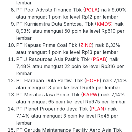
lembar
PT Pool Advista Finance Tbk (
POLA
) naik 9,09%
atau menguat 1 poin ke level Rp12 per lembar
PT Kurniamitra Duta Sentosa, Tbk (
KMDS
) naik
8,93% atau menguat 50 poin ke level Rp610 per
lembar
PT Kapuas Prima Coal Tbk (
ZINC
) naik 8,33%
atau menguat 1 poin ke level Rp13 per lembar
PT J Resources Asia Pasifik Tbk (
PSAB
) naik
7,48% atau menguat 22 poin ke level Rp316 per
lembar
PT Harapan Duta Pertiwi Tbk (
HOPE
) naik 7,14%
atau menguat 3 poin ke level Rp45 per lembar
PT Meratus Jasa Prima Tbk (
KARW
) naik 7,14%
atau menguat 65 poin ke level Rp975 per lembar
PT Planet Properindo Jaya Tbk (
PLAN
) naik
7,14% atau menguat 3 poin ke level Rp45 per
lembar
PT Garuda Maintenance Facility Aero Asia Tbk