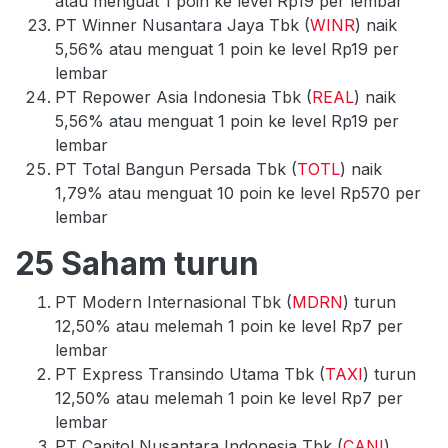
atau menguat 1 poin ke level Rp19 per lembar
PT Winner Nusantara Jaya Tbk (
WINR
) naik
5,56% atau menguat 1 poin ke level Rp19 per
lembar
PT Repower Asia Indonesia Tbk (
REAL
) naik
5,56% atau menguat 1 poin ke level Rp19 per
lembar
PT Total Bangun Persada Tbk (
TOTL
) naik
1,79% atau menguat 10 poin ke level Rp570 per
lembar
25 Saham turun
PT Modern Internasional Tbk (
MDRN
) turun
12,50% atau melemah 1 poin ke level Rp7 per
lembar
PT Express Transindo Utama Tbk (
TAXI
) turun
12,50% atau melemah 1 poin ke level Rp7 per
lembar
PT Capitol Nusantara Indonesia Tbk (
CANI
)