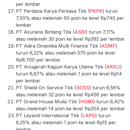
per lembar
PT Perdana Karya Perkasa Tbk (
PKPK
) turun
7,50% atau melemah 60 poin ke level Rp740 per
lembar
PT Asuransi Bintang Tbk (
ASBI
) turun 7,11%
atau melemah 30 poin ke level Rp392 per lembar
PT Adira Dinamika Multi Finance Tbk (
ADMF
)
turun 6,22% atau melemah 575 poin ke level
Rp8.700 per lembar
PT Anugerah Kagum Karya Utama Tbk (
AKKU
)
turun 6,67% atau melemah 1 poin ke level Rp14
per lembar
PT Shield On Service Tbk (
SOSS
) turun 6,56%
atau melemah 32 poin ke level Rp456 per lembar
PT Grand House Mulia Tbk (
HOMI
) turun 6,42%
atau melemah 14 poin ke level Rp204 per lembar
PT Leyand International Tbk (
LAPD
) turun
6,25% atau melemah 1 poin ke level Rp15 per
lembar