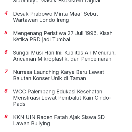
Sidomulyo Masuk Ekosistem Digital
4
Desak Prabowo Minta Maaf Sebut
Wartawan Londo Ireng
5
Mengenang Peristiwa 27 Juli 1996, Kisah
Ketika PRD jadi Tumbal
6
Sungai Musi Hari Ini: Kualitas Air Menurun,
Ancaman Mikroplastik, dan Pencemaran
7
Nurrasa Launching Karya Baru Lewat
Balutan Konser Unik di Taman
8
WCC Palembang Edukasi Kesehatan
Menstruasi Lewat Pembalut Kain Cindo-
Pads
9
KKN UIN Raden Fatah Ajak Siswa SD
Lawan Bullying