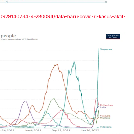
0929140734-4-280094/data-baru-covid-ri-kasus-aktif-