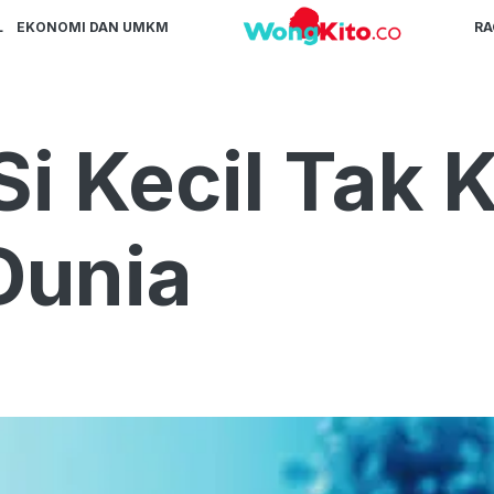
L
EKONOMI DAN UMKM
R
i Kecil Tak 
Dunia