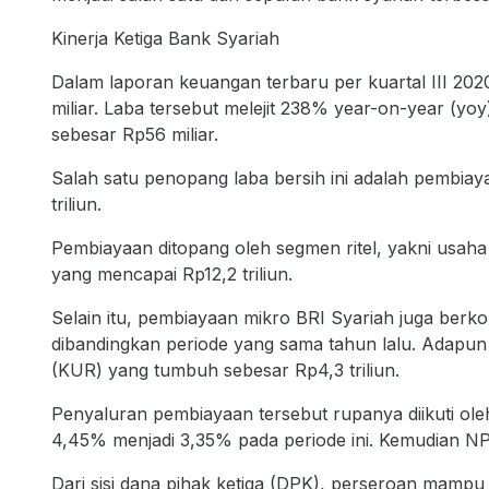
Kinerja Ketiga Bank Syariah
Dalam laporan keuangan terbaru per kuartal III 202
miliar. Laba tersebut melejit 238% year-on-year (yo
sebesar Rp56 miliar.
Salah satu penopang laba bersih ini adalah pembia
triliun.
Pembiayaan ditopang oleh segmen ritel, yakni usah
yang mencapai Rp12,2 triliun.
Selain itu, pembiayaan mikro BRI Syariah juga berko
dibandingkan periode yang sama tahun lalu. Adapun 
(KUR) yang tumbuh sebesar Rp4,3 triliun.
Penyaluran pembiayaan tersebut rupanya diikuti ol
4,45% menjadi 3,35% pada periode ini. Kemudian N
Dari sisi dana pihak ketiga (DPK), perseroan mamp