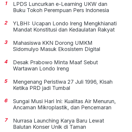
1
LPDS Luncurkan e-Learning UKW dan
Buku Tokoh Perempuan Pers Indonesia
2
YLBHI: Ucapan Londo Ireng Mengkhianati
Mandat Konstitusi dan Kedaulatan Rakyat
3
Mahasiswa KKN Dorong UMKM
Sidomulyo Masuk Ekosistem Digital
4
Desak Prabowo Minta Maaf Sebut
Wartawan Londo Ireng
5
Mengenang Peristiwa 27 Juli 1996, Kisah
Ketika PRD jadi Tumbal
6
Sungai Musi Hari Ini: Kualitas Air Menurun,
Ancaman Mikroplastik, dan Pencemaran
7
Nurrasa Launching Karya Baru Lewat
Balutan Konser Unik di Taman