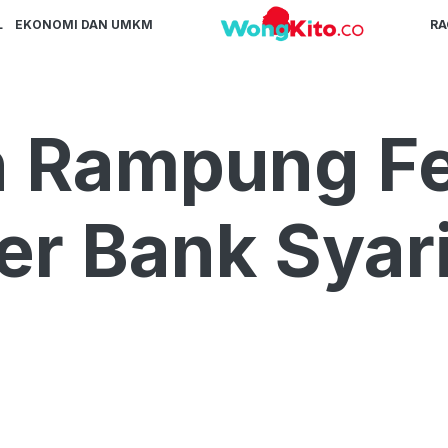
L
EKONOMI DAN UMKM
R
n Rampung Fe
er Bank Syar