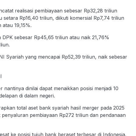
catat realisasi pembiayaan sebesar Rp32,28 triliun
tara Rp16,40 triliun, diikuti komersial Rp7,74 triliun
n atau 19,15%.
an DPK sebesar Rp45,65 triliun atau naik 21,76%
liun.
BNI Syariah yang mencapai Rp52,39 triliun, naik sebesar
l
ntinya dinilai dapat menaikkan posisi menjadi 10
delapan di dalam negeri.
apkan total aset bank syariah hasil merger pada 2025
et penyaluran pembiayaan Rp272 triliun dan pendanaan
at ke posisi tujuh bank beraset terbesar di Indonesia.