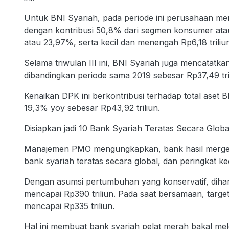
Untuk BNI Syariah, pada periode ini perusahaan men
dengan kontribusi 50,8% dari segmen konsumer atau se
atau 23,97%, serta kecil dan menengah Rp6,18 triliu
Selama triwulan III ini, BNI Syariah juga mencatatk
dibandingkan periode sama 2019 sebesar Rp37,49 tri
Kenaikan DPK ini berkontribusi terhadap total aset 
19,3% yoy sebesar Rp43,92 triliun.
Disiapkan jadi 10 Bank Syariah Teratas Secara Globa
Manajemen PMO mengungkapkan, bank hasil merger na
bank syariah teratas secara global, dan peringkat ke
Dengan asumsi pertumbuhan yang konservatif, dihar
mencapai Rp390 triliun. Pada saat bersamaan, targ
mencapai Rp335 triliun.
Hal ini membuat bank syariah pelat merah bakal meles