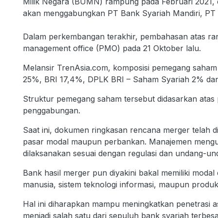
Milik Negara (BUMN) rampung pada Februari 2021, da
akan menggabungkan PT Bank Syariah Mandiri, PT B
Dalam perkembangan terakhir, pembahasan atas ran
management office (PMO) pada 21 Oktober lalu.
Melansir TrenAsia.com, komposisi pemegang saham b
25%, BRI 17,4%, DPLK BRI – Saham Syariah 2% dan
Struktur pemegang saham tersebut didasarkan atas 
penggabungan.
Saat ini, dokumen ringkasan rencana merger telah d
pasar modal maupun perbankan. Manajemen mengun
dilaksanakan sesuai dengan regulasi dan undang-un
Bank hasil merger pun diyakini bakal memiliki modal 
manusia, sistem teknologi informasi, maupun produ
Hal ini diharapkan mampu meningkatkan penetrasi as
menjadi salah satu dari sepuluh bank syariah terbesa