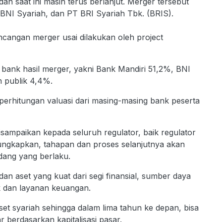
n saat ini masih terus berlanjut. Merger tersebut
NI Syariah, dan PT BRI Syariah Tbk. (BRIS).
cangan merger usai dilakukan oleh project
ank hasil merger, yakni Bank Mandiri 51,2%, BNI
 publik 4,4%.
perhitungan valuasi dari masing-masing bank peserta
isampaikan kepada seluruh regulator, baik regulator
gkapkan, tahapan dan proses selanjutnya akan
dang yang berlaku.
dan aset yang kuat dari segi finansial, sumber daya
k dan layanan keuangan.
et syariah sehingga dalam lima tahun ke depan, bisa
r berdasarkan kapitalisasi pasar.