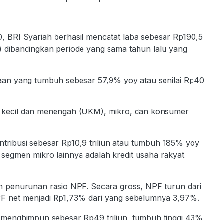
0, BRI Syariah berhasil mencatat laba sebesar Rp190,5
y) dibandingkan periode yang sama tahun lalu yang
yaan yang tumbuh sebesar 57,9% yoy atau senilai Rp40
a kecil dan menengah (UKM), mikro, dan konsumer
ntribusi sebesar Rp10,9 triliun atau tumbuh 185% yoy
segmen mikro lainnya adalah kredit usaha rakyat
eh penurunan rasio NPF. Secara gross, NPF turun dari
PF net menjadi Rp1,73% dari yang sebelumnya 3,97%.
u menghimpun sebesar Rp49 triliun, tumbuh tinggi 43%