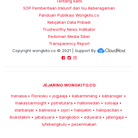
Tentang kami
SOP Pemberitaan Inklusif dan Isu Keberagaman
Panduan Publikasi Wongkito.co
Kebijakan Data Pribadi
Trustworthy News Indikator
Pedoman Media Siber
Transparency Report
Copyright
wongkito.co
© 2021 | Support By
JEJARING WONGKITO.CO
trenasia
Floresku
jogjaaja
kabarminang
kabarsiger
•
•
•
•
•
makassarinsight
potretutara
hallomedan
soloaja
•
•
•
•
starbanjar
balinesia
sijori
halojatim
halopacitan
•
•
•
•
•
ibukotakini
jabarjuara
bangkoboi
eduwara
jatengaja
•
•
•
•
•
lyfebengkulu
pesenmakan
•