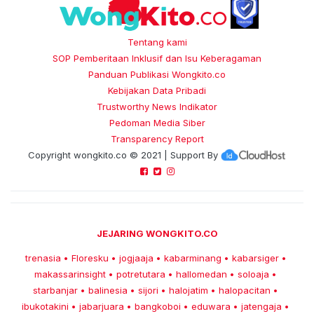
Tentang kami
SOP Pemberitaan Inklusif dan Isu Keberagaman
Panduan Publikasi Wongkito.co
Kebijakan Data Pribadi
Trustworthy News Indikator
Pedoman Media Siber
Transparency Report
Copyright
wongkito.co
© 2021 | Support By
JEJARING WONGKITO.CO
trenasia
Floresku
jogjaaja
kabarminang
kabarsiger
•
•
•
•
•
makassarinsight
potretutara
hallomedan
soloaja
•
•
•
•
starbanjar
balinesia
sijori
halojatim
halopacitan
•
•
•
•
•
ibukotakini
jabarjuara
bangkoboi
eduwara
jatengaja
•
•
•
•
•