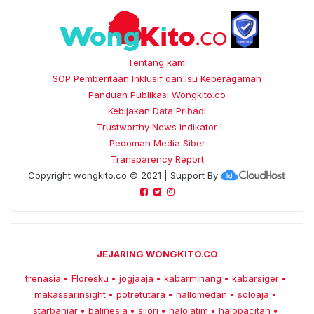
Tentang kami
SOP Pemberitaan Inklusif dan Isu Keberagaman
Panduan Publikasi Wongkito.co
Kebijakan Data Pribadi
Trustworthy News Indikator
Pedoman Media Siber
Transparency Report
Copyright
wongkito.co
© 2021 | Support By
JEJARING WONGKITO.CO
trenasia
Floresku
jogjaaja
kabarminang
kabarsiger
•
•
•
•
•
makassarinsight
potretutara
hallomedan
soloaja
•
•
•
•
starbanjar
balinesia
sijori
halojatim
halopacitan
•
•
•
•
•