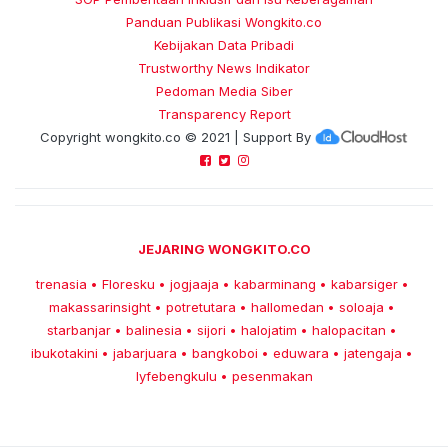
Panduan Publikasi Wongkito.co
Kebijakan Data Pribadi
Trustworthy News Indikator
Pedoman Media Siber
Transparency Report
Copyright
wongkito.co
© 2021 | Support By
JEJARING WONGKITO.CO
trenasia
Floresku
jogjaaja
kabarminang
kabarsiger
•
•
•
•
•
makassarinsight
potretutara
hallomedan
soloaja
•
•
•
•
starbanjar
balinesia
sijori
halojatim
halopacitan
•
•
•
•
•
ibukotakini
jabarjuara
bangkoboi
eduwara
jatengaja
•
•
•
•
•
lyfebengkulu
pesenmakan
•