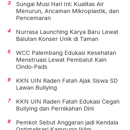
3
Sungai Musi Hari Ini: Kualitas Air
Menurun, Ancaman Mikroplastik, dan
Pencemaran
4
Nurrasa Launching Karya Baru Lewat
Balutan Konser Unik di Taman
5
WCC Palembang Edukasi Kesehatan
Menstruasi Lewat Pembalut Kain
Cindo-Pads
6
KKN UIN Raden Fatah Ajak Siswa SD
Lawan Bullying
7
KKN UIN Raden Fatah Edukasi Cegah
Bullying dan Pernikahan Dini
8
Pemkot Sebut Anggaran jadi Kendala
Optimalisasi Kampung Iklim