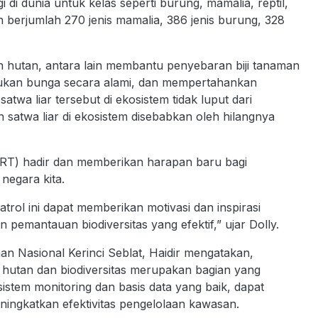
gi di dunia untuk kelas seperti burung, mamalia, reptil,
n berjumlah 270 jenis mamalia, 386 jenis burung, 328
an hutan, antara lain membantu penyebaran biji tanaman
ukan bunga secara alami, dan mempertahankan
wa liar tersebut di ekosistem tidak luput dari
atwa liar di ekosistem disebabkan oleh hilangnya
ART) hadir dan memberikan harapan baru bagi
negara kita.
rol ini dapat memberikan motivasi dan inspirasi
 pemantauan biodiversitas yang efektif,” ujar Dolly.
n Nasional Kerinci Seblat, Haidir mengatakan,
hutan dan biodiversitas merupakan bagian yang
istem monitoring dan basis data yang baik, dapat
ingkatkan efektivitas pengelolaan kawasan.