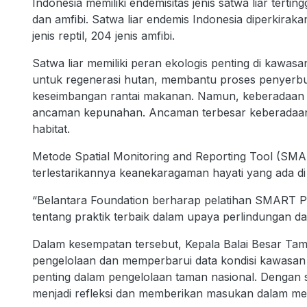
Indonesia memiliki endemisitas jenis satwa liar terting
dan amfibi. Satwa liar endemis Indonesia diperkiraka
jenis reptil, 204 jenis amfibi.
Satwa liar memiliki peran ekologis penting di kawas
untuk regenerasi hutan, membantu proses penyerb
keseimbangan rantai makanan. Namun, keberadaan sat
ancaman kepunahan. Ancaman terbesar keberadaan s
habitat.
Metode Spatial Monitoring and Reporting Tool (SM
terlestarikannya keanekaragaman hayati yang ada di 
“Belantara Foundation berharap pelatihan SMART Pat
tentang praktik terbaik dalam upaya perlindungan dan
Dalam kesempatan tersebut, Kepala Balai Besar Tama
pengelolaan dan memperbarui data kondisi kawasan 
penting dalam pengelolaan taman nasional. Dengan s
menjadi refleksi dan memberikan masukan dalam men