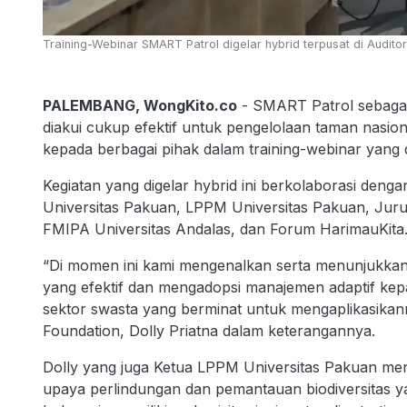
Training-Webinar SMART Patrol digelar hybrid terpusat di Audito
PALEMBANG, WongKito.co
- SMART Patrol sebagai s
diakui cukup efektif untuk pengelolaan taman nasiona
kepada berbagai pihak dalam training-webinar yang d
Kegiatan yang digelar hybrid ini berkolaborasi den
Universitas Pakuan, LPPM Universitas Pakuan, Jurus
FMIPA Universitas Andalas, dan Forum HarimauKita
“Di momen ini kami mengenalkan serta menunjukkan k
yang efektif dan mengadopsi manajemen adaptif kepad
sektor swasta yang berminat untuk mengaplikasikanny
Foundation, Dolly Priatna dalam keterangannya.
Dolly yang juga Ketua LPPM Universitas Pakuan men
upaya perlindungan dan pemantauan biodiversitas y