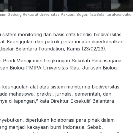
rium Gedung Rektorat Universitas Pakuan, Bogor. (ist/BelantaraFoundation
istem monitoring dan basis data kondisi biodiversitas
l. Keunggulan dari patroli pintar ini pun diperkenalkan
igelar Belantara Foundation, Kamis (23/02/23).
gan Prodi Manajemen Lingkungan Sekolah Pascasarjana
an Biologi FMIPA Universitas Riau, Jurusan Biologi
.
eunggulan alat atau sistem monitoring biodiversitas
a mahasiswa, praktisi, jurnalis, pemerintah, dan
a di lapangan,” kata Direktur Eksekutif Belantara
yebutkan, diperlukan kolaborasi para pihak dalam
ang menjadi kekayaan bumi Indonesia. Sebab,