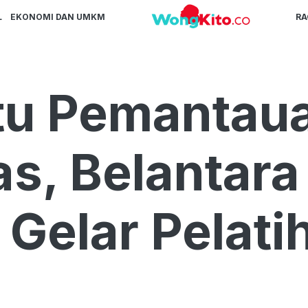
L
EKONOMI DAN UMKM
R
ntu Pemantau
as, Belantara
 Gelar Pelat