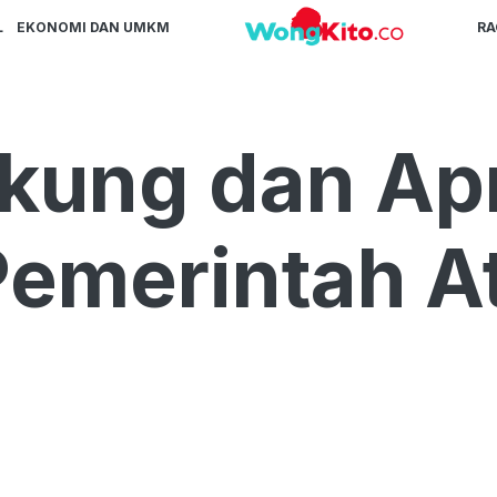
L
EKONOMI DAN UMKM
R
ung dan Apr
Pemerintah A