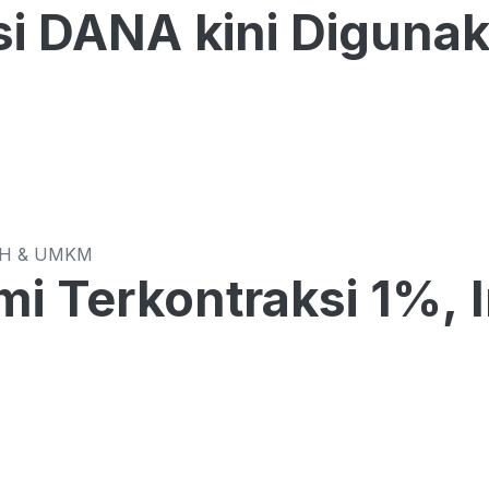
si DANA kini Diguna
CH & UMKM
i Terkontraksi 1%, 