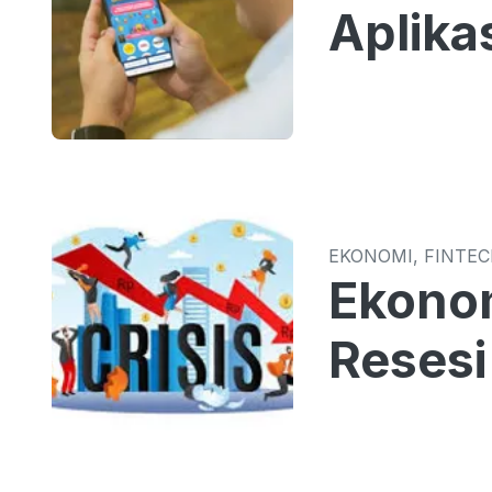
Aplika
EKONOMI, FINTE
Ekonom
Resesi