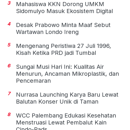
3
Mahasiswa KKN Dorong UMKM
Sidomulyo Masuk Ekosistem Digital
4
Desak Prabowo Minta Maaf Sebut
Wartawan Londo Ireng
5
Mengenang Peristiwa 27 Juli 1996,
Kisah Ketika PRD jadi Tumbal
6
Sungai Musi Hari Ini: Kualitas Air
Menurun, Ancaman Mikroplastik, dan
Pencemaran
7
Nurrasa Launching Karya Baru Lewat
Balutan Konser Unik di Taman
8
WCC Palembang Edukasi Kesehatan
Menstruasi Lewat Pembalut Kain
Cindo-Pads