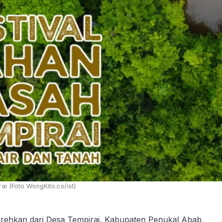
ai (Foto WongKito.co/ist)
orehkan dari Desa Tempirai, Kabupaten Penukal Abab