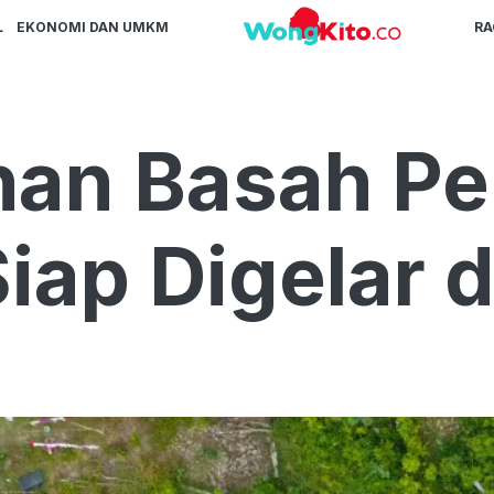
L
EKONOMI DAN UMKM
R
ahan Basah Pe
iap Digelar d