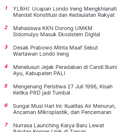
1
YLBHI: Ucapan Londo Ireng Mengkhianati
Mandat Konstitusi dan Kedaulatan Rakyat
2
Mahasiswa KKN Dorong UMKM
Sidomulyo Masuk Ekosistem Digital
3
Desak Prabowo Minta Maaf Sebut
Wartawan Londo Ireng
4
Menelusuri Jejak Peradaban di Candi Bumi
Ayu, Kabupaten PALI
5
Mengenang Peristiwa 27 Juli 1996, Kisah
Ketika PRD jadi Tumbal
6
Sungai Musi Hari Ini: Kualitas Air Menurun,
Ancaman Mikroplastik, dan Pencemaran
7
Nurrasa Launching Karya Baru Lewat
Balutan Konser Unik di Taman