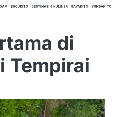
AGAM
BUCUKITO
DESTINASI & KULINER
GAYAKITO
YUNDAKITO
rtama di
i Tempirai