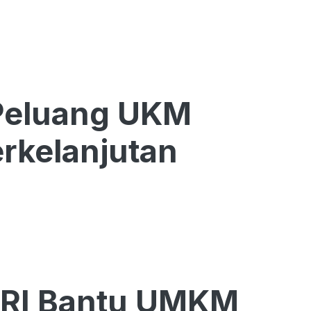
Peluang UKM
rkelanjutan
BRI Bantu UMKM